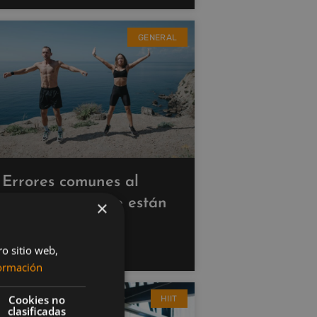
GENERAL
Errores comunes al
hacer cardio que están
×
saboteando tus
resultados
ro sitio web,
ormación
Cookies no
HIIT
clasificadas