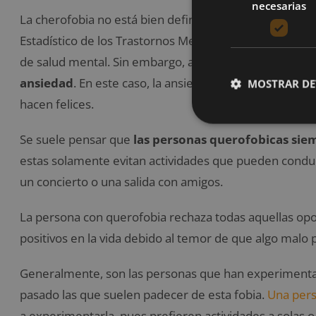
necesarias
La cherofobia no está bien definida, y no se encuentra
Estadístico de los Trastornos Mentales (DSM-5), que es
de salud mental. Sin embargo, algunos expertos clasifi
ansiedad
. En este caso, la ansiedad está relacionada 
MOSTRAR DE
hacen felices.
Se suele pensar que
las personas querofobicas siem
estas solamente evitan actividades que pueden conducir 
un concierto o una salida con amigos.
La persona con querofobia rechaza todas aquellas op
positivos en la vida debido al temor de que algo malo pa
Generalmente, son las personas que han experimentad
pasado las que suelen padecer de esta fobia.
Una per
a experimentarla, pues prefieren actividades a solas