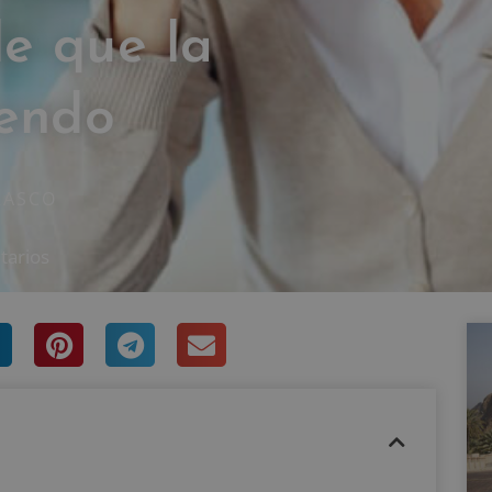
de que la
iendo
RASCO
tarios