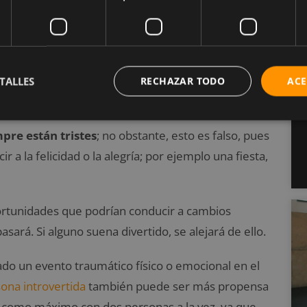
 en la última edición del Manual Diagnóstico y
 el principal recurso para diagnosticar afecciones
can la
querofobia como
un trastorno de
con la participación en actividades que nos
TALLES
RECHAZAR TODO
ACE
pre están tristes
; no obstante, esto es falso, pues
a la felicidad o la alegría; por ejemplo una fiesta,
ortunidades que podrían conducir a cambios
sará. Si alguno suena divertido, se alejará de ello.
o un evento traumático físico o emocional en el
sona
introvertida
también puede ser más propensa
 o como máximo con dos personas a la vez, ya que