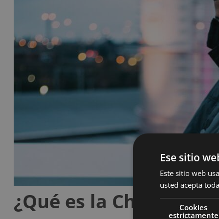
Ese sitio we
Este sitio web usa
usted acepta toda
¿Qué es la Cherofobia
Cookies
estrictamente