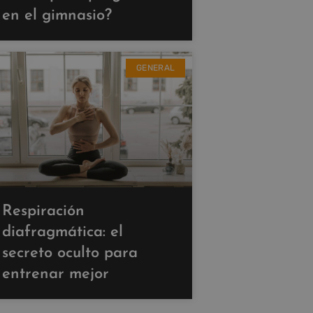
en el gimnasio?
GENERAL
Respiración
diafragmática: el
secreto oculto para
entrenar mejor