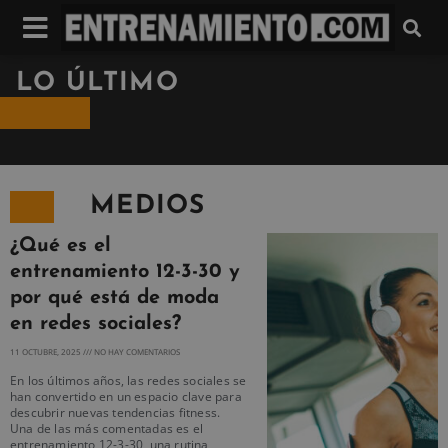
LO ÚLTIMO
MEDIOS
¿Qué es el
entrenamiento 12-3-30 y
por qué está de moda
en redes sociales?
11 OCTUBRE, 2025
NO HAY COMENTARIOS
En los últimos años, las redes sociales se
han convertido en un espacio clave para
descubrir nuevas tendencias fitness.
Una de las más comentadas es el
entrenamiento 12-3-30, una rutina