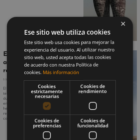
×
Ese sitio web utiliza cookies
Este sitio web usa cookies para mejorar la
experiencia del usuario. Al utilizar nuestro
Entrenamiento en
sitio web, usted acepta todas las cookies
altitud: ¿mito o ventaja
de acuerdo con nuestra Política de
real?
cookies.
Más información
5 SEPTIEMBRE, 2025
NO HAY COMENTARIOS
Cookies
Cookies de
El entrenamiento en altitud ha sido un
estrictamente
rendimiento
tema de debate en el mundo del deporte
necesarias
durante años. Algunos atletas y
entrenadores lo consideran una
herramienta poderosa para mejorar el
rendimiento, mientras que otros lo ven
como un mito
Cookies de
Cookies de
preferencias
funcionalidad