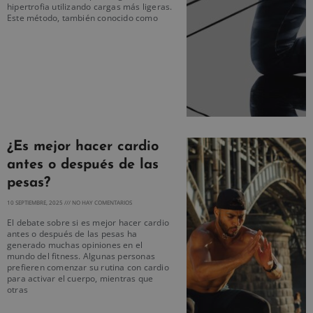
hipertrofia utilizando cargas más ligeras.
Este método, también conocido como
¿Es mejor hacer cardio
antes o después de las
pesas?
10 SEPTIEMBRE, 2025
NO HAY COMENTARIOS
El debate sobre si es mejor hacer cardio
antes o después de las pesas ha
generado muchas opiniones en el
mundo del fitness. Algunas personas
prefieren comenzar su rutina con cardio
para activar el cuerpo, mientras que
otras