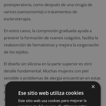
postoperatoria, como después de una cirugía de
varices (varicectomía) o tratamientos de
escleroterapia.
En estos casos, la compresión graduada ayuda a
prevenir la formación de nuevos coágulos, facilita la
reabsorción de hematomas y mejora la oxigenación
de los tejidos.
El diseño sin silicona en la parte superior es otro
detalle fundamental. Muchas mujeres con piel
sensible o problemas de alergia encuentran en estas
medias una opción cómoda y segura. El volante no
×
tratado con silicona permite llevarlas con liguero sin
Ese sitio web utiliza cookies
sufrir irritaciones, incluso durante jornadas largas o
Este sitio web usa cookies para mejorar la