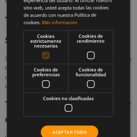
climas calurosos.
experiencia del usuario. Al utilizar nuestro
sitio web, usted acepta todas las cookies
de acuerdo con nuestra Política de
Tecnología textil al
cookies.
Más información
servicio de la salud
Cookies
Cookies de
estrictamente
rendimiento
necesarias
Solidea, firma italiana con experiencia en compresión
terapéutica, ha sabido integrar innovación y estilo en
Cookies de
Cookies de
preferencias
funcionalidad
una prenda que destaca tanto por su funcionalidad
como por su apariencia elegante y cuidada.
Cookies no clasificadas
Tejidos de alta elasticidad y
confort duradero
ACEPTAR TODO
Las medias están confeccionadas con hilados de