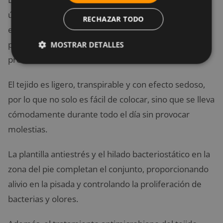
última generación que aportan una elasticidad
RECHAZAR TODO
excepcional. Esto permite que se ajusten
perfectamente a la pierna sin generar pliegues ni
MOSTRAR DETALLES
presión excesiva.
El tejido es ligero, transpirable y con efecto sedoso,
por lo que no solo es fácil de colocar, sino que se lleva
cómodamente durante todo el día sin provocar
molestias.
La plantilla antiestrés y el hilado bacteriostático en la
zona del pie completan el conjunto, proporcionando
alivio en la pisada y controlando la proliferación de
bacterias y olores.