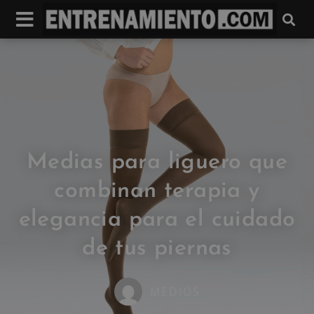
Medias para liguero que
combinan terapia y
elegancia para el cuidado
de tus piernas
MEDIOS