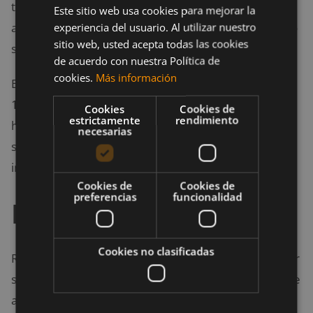
toca el suelo. La zona de la barbilla puede
Este sitio web usa cookies para mejorar la
almohadillarse siempre y cuando el amortiguador no
experiencia del usuario. Al utilizar nuestro
sitio web, usted acepta todas las cookies
supere los 6 cm de grosor.
de acuerdo con nuestra Política de
cookies.
Más información
El requisito de flexiones para hombres es de 18, y de
14 para mujeres. Durante el ejercicio esta permitido
Cookies
Cookies de
estrictamente
rendimiento
hacer un descanso sin importancia de cuándo pero
necesarias
sin perder la postura de tierra. Se permiten 2
intentos.
Cookies de
Cookies de
preferencias
funcionalidad
Prueba de natación
Cookies no clasificadas
Recorrido a nado de 50 metros en piscina. El opositor
se situara de pie en el borde de la piscina, lanzándose
al agua y ejecutando dicho recorrido con estilo libre.