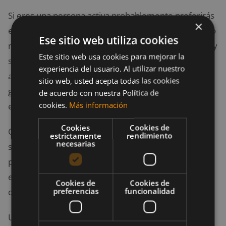
Si eres una persona activa probablemente preferirás
×
ejercicios que involucren bailes o deportes de mucho
Ese sitio web utiliza cookies
movimiento como gimnasia. Si eres una persona muy
Este sitio web usa cookies para mejorar la
social preferirás hacer cualquier entrenamiento
experiencia del usuario. Al utilizar nuestro
acompañado de otras personas, como ir a un
sitio web, usted acepta todas las cookies
gimnasio,
participar en maratones
o en deportes de
de acuerdo con nuestra Política de
cookies.
Más información
equipo.
Cookies
Cookies de
Cuando tu carácter te lleva más a la tranquilidad, la
estrictamente
rendimiento
necesarias
serenidad o incluso a la soledad, seguramente
preferirás establecer una rutina de entrenamiento
en casa como
meditación
, taichí o máquinas
Cookies de
Cookies de
preferencias
funcionalidad
deportivas en casa.
Una vez identifiques tu pasión, investiga todo sobre