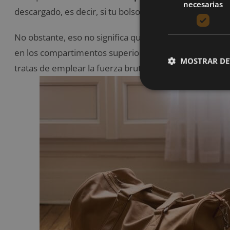
necesarias
descargado, es decir, si tu bolso de viaje no fue deja
No obstante, eso no significa que debas meter todo 
en los compartimentos superiores del avión. Nadie quie
MOSTRAR DE
tratas de emplear la fuerza bruta tratando de meter t