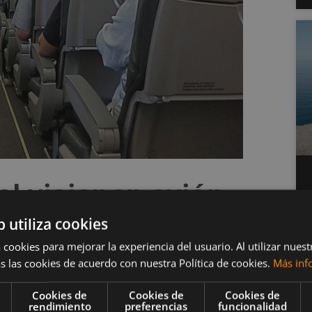
l viajar en avión
b utiliza cookies
iaje con el tamaño adecuado
 cookies para mejorar la experiencia del usuario. Al utilizar nuest
s las cookies de acuerdo con nuestra Política de cookies.
Más inf
adicional asociado con la revisión de su equipaje,
Cookies de
Cookies de
Cookies de
edor del carrusel
esperando que el avión sea
rendimiento
preferencias
funcionalidad