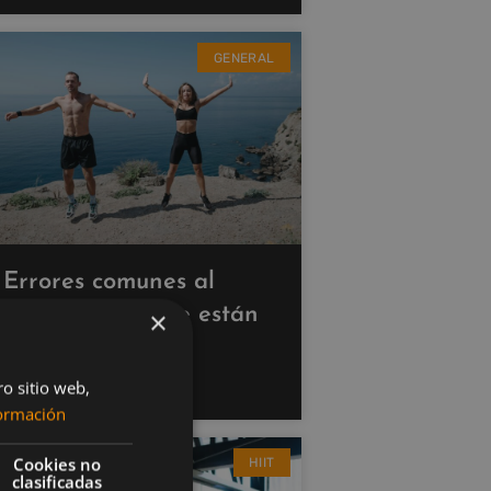
GENERAL
Errores comunes al
hacer cardio que están
×
saboteando tus
resultados
ro sitio web,
ormación
Cookies no
HIIT
clasificadas