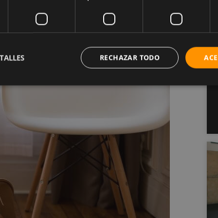
do de alguna manera.
lo que puedas en un equipaje de mano que no quepa
re esperar detrás de ti en el pasillo mientras
TALLES
RECHAZAR TODO
ACE
u bolso.