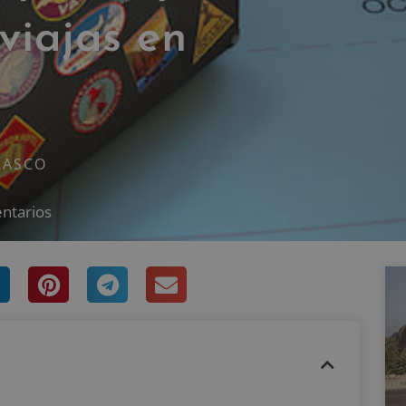
viajas en
RASCO
ntarios