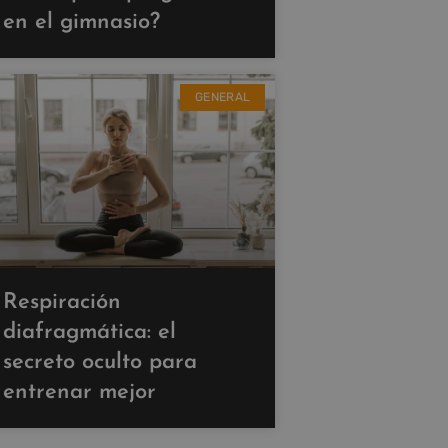
en el gimnasio?
GENERAL
Respiración
diafragmática: el
secreto oculto para
entrenar mejor