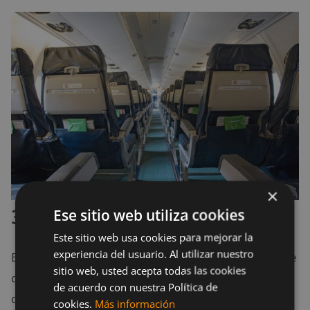
×
3. La manija del baño
Ese sitio web utiliza cookies
Este sitio web usa cookies para mejorar la
experiencia del usuario. Al utilizar nuestro
Este es uno de los lugares donde no es de extrañarse
sitio web, usted acepta todas las cookies
que encontremos este tipo de problemas, ya es uno
de acuerdo con nuestra Política de
de los lugares que los pasajeros frecuentan más
cookies.
Más información