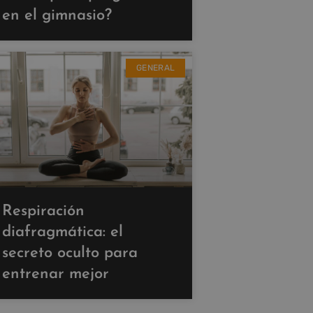
en el gimnasio?
GENERAL
Respiración
diafragmática: el
secreto oculto para
entrenar mejor