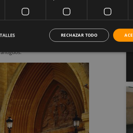
tando con hasta 190 km de carril bici. Además,
leta de Montaña), con eventos tales como la Copa
 Abelardo Sánchez, en pleno centro de la ciudad,
TALLES
RECHAZAR TODO
ACE
l paseo con un picnic bajo los altos pinos. Otra
 antiguos.