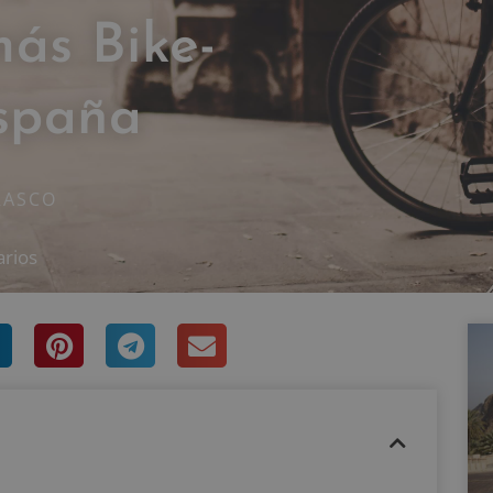
más Bike-
España
RASCO
arios