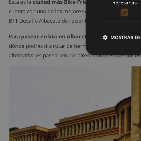
Esta es la
ciudad más Bike-Friendly de España
, con
necesarias
cuenta con uno de los mejores circuitos de BTT (Bicic
BTT Desafío Albacete de reciente creación.
Para
pasear en bici en Albacete
, puedes ir al Parque
MOSTRAR DE
dónde podrás disfrutar de hermosas vistas y terminar e
alternativa es pasear en bici alrededor de sus edificios