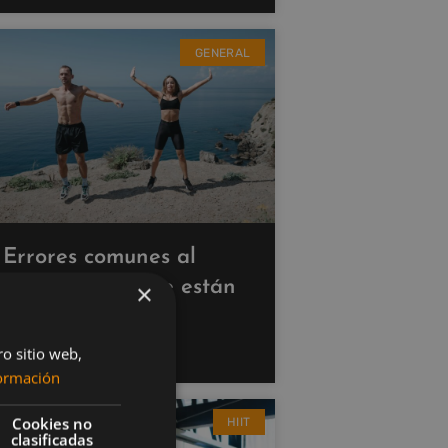
GENERAL
Errores comunes al
hacer cardio que están
×
saboteando tus
resultados
ro sitio web,
ormación
Cookies no
HIIT
clasificadas