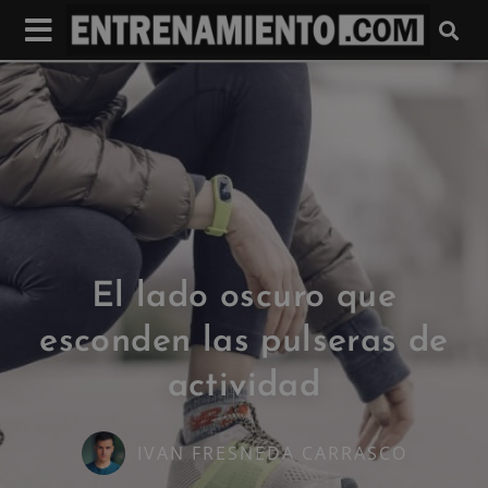
El lado oscuro que
esconden las pulseras de
actividad
IVAN FRESNEDA CARRASCO