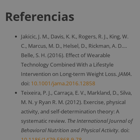
Referencias
Jakicic, J. M., Davis, K. K., Rogers, R. J., King, W.
C., Marcus, M. D., Helsel, D., Rickman, A. D….
Belle, S. H. (2016). Effect of Wearable
Technology Combined With a Lifestyle
Intervention on Long-term Weight Loss.
JAMA
.
doi:
10.1001/jama.2016.12858
Teixeira, P. J., Carraça, E. V., Markland, D., Silva,
M. N. y Ryan R. M. (2012). Exercise, physical
activity, and self-determination theory: A
systematic review.
The International Journal of
Behavioral Nutrition and Physical Activity
. doi:
10.1186/1479-5868-9-78