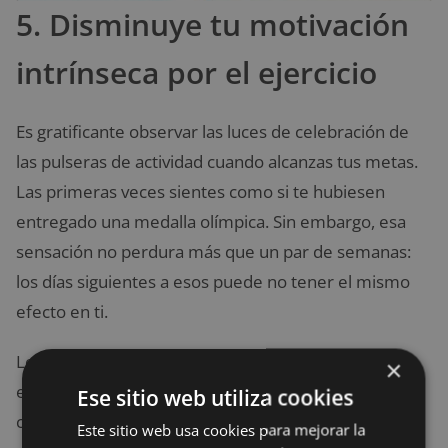
5. Disminuye tu motivación
intrínseca por el ejercicio
Es gratificante observar las luces de celebración de
las pulseras de actividad cuando alcanzas tus metas.
Las primeras veces sientes como si te hubiesen
entregado una medalla olímpica. Sin embargo, esa
sensación no perdura más que un par de semanas:
los días siguientes a esos puede no tener el mismo
efecto en ti.
Los datos que obtienes de las pulseras de actividad,
×
especialmente cuando alcanzas tus metas, actúan
Ese sitio web utiliza cookies
como algún tipo de recompensa externa y tienen un
Este sitio web usa cookies para mejorar la