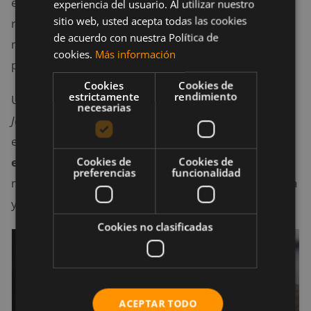
efecto negativo en tus motivaciones internas. Las
experiencia del usuario. Al utilizar nuestro
sitio web, usted acepta todas las cookies
recompensas externas tienden a disminuir la
de acuerdo con nuestra Política de
motivación interior para actividades que inicialmente
cookies.
Más información
parecían interesantes y agradables.
Cookies
Cookies de
estrictamente
rendimiento
Un estudio realizado publicado por
The International
necesarias
Journal of Behavioral Nutrition and Physical Activity
encontró que la
motivación interna para el
Cookies de
Cookies de
ejercicio
es un mayor impulso a largo plazo que la
preferencias
funcionalidad
motivación externa (Teixeira, Carraça, Markland, Silva
y Ryan, 2012).
Cookies no clasificadas
ACEPTAR TODO