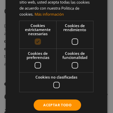
sitio web, usted acepta todas las cookies
de acuerdo con nuestra Política de
Comienza a entrenar
cookies.
Más información
Después de seleccionar la plataforma que más se
Cookies
Cookies de
estrictamente
rendimiento
adapte a tus necesidades
es importante que
necesarias
definas un cronograma de entrenamiento y
evites posponerlo
. De esta forma, lograrás cumplir
Cookies de
Cookies de
tus objetivos en el menor tiempo posible y
preferencias
funcionalidad
aprovecharás al máximo tus recursos disponibles.
¿El entrenamiento
Cookies no clasificadas
online
puede sustituir
ACEPTAR TODO
al presencial en los