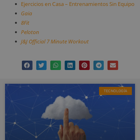
Ejercicios en Casa – Entrenamientos Sin Equipo
Gaia
8Fit
Peloton
J&J Official 7 Minute Workout
TECNOLOGÍA