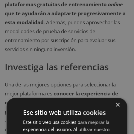
plataformas gratuitas de entrenamiento
online
que te ayudarán a adaptarte progresivamente a
esta modalidad
. Además, puedes aprovechar las
modalidades de prueba de servicios de
entrenamiento por suscripción para evaluar sus
servicios sin ninguna inversión.
Investiga las referencias
Una de las mejores opciones para seleccionar la
mejor plataforma es
conocer la experiencia de
otros usuarios o entrenadores
. En consecuencia,
×
podrás tener una mejor percepción de la página o
Ese sitio web utiliza cookies
aplicación y conocerás qué te ofrecen realmente y
Este sitio web usa cookies para mejorar la
cómo pueden ayudarte a cumplir tus objetivos.
experiencia del usuario. Al utilizar nuestro