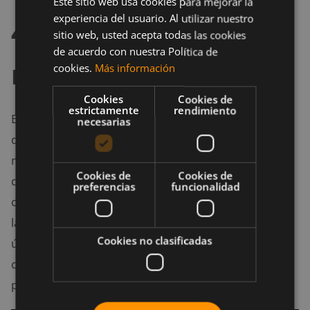
Este sitio web usa cookies para mejorar la
experiencia del usuario. Al utilizar nuestro
4. Fertility friend
sitio web, usted acepta todas las cookies
de acuerdo con nuestra Política de
mobile
cookies.
Más información
Cookies
Cookies de
estrictamente
rendimiento
Esta aplicación te permite llevar un control riguroso
necesarias
de tu ciclo menstrual. Gracias a ellos podrás
monitorizar tu ciclo menstrual, bien sea por razones
Cookies de
Cookies de
de salud, o porque tienes pensado concebir. En el
preferencias
funcionalidad
caso de que el embarazo se concrete, también tiene
la opción de realizar un seguimiento del mismo. La
Cookies no clasificadas
única mala noticia es que no está disponible en
castellano, por lo que deberás hacer un esfuerzo
para entenderlo.