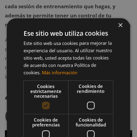
cada sesión de entrenamiento que hagas, y
además te permite tener un
control de tu
×
nutrición
si estás en un régimen de pérdida de peso.
Ese sitio web utiliza cookies
Además, funciona muy bien con otros dispositivos
Este sitio web usa cookies para mejorar la
que se conecten con el teléfono vía Bluetooth como
experiencia del usuario. Al utilizar nuestro
sitio web, usted acepta todas las cookies
monitores cardíacos, te permite escuchar tu música
de acuerdo con nuestra Política de
mientras entrenas y te da mensajes de voz que te
cookies.
Más información
indican el progreso de tu entrenamiento.
Cookies
Cookies de
estrictamente
rendimiento
4. Google My Tracks
necesarias
(Android)
Cookies de
Cookies de
preferencias
funcionalidad