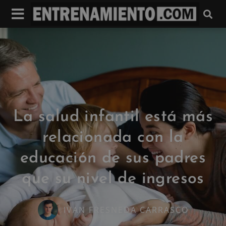
La salud infantil está más
relacionada con la
educación de sus padres
que su nivel de ingresos
IVAN FRESNEDA CARRASCO