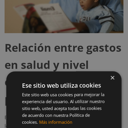
Relación entre gastos
en salud y nivel
×
educativo de los
Ese sitio web utiliza cookies
padres
Este sitio web usa cookies para mejorar la
experiencia del usuario. Al utilizar nuestro
sitio web, usted acepta todas las cookies
de acuerdo con nuestra Política de
El estudio confirma la asociación que existe entre el
cookies.
Más información
logro académico de los padres y el acceso y uso de