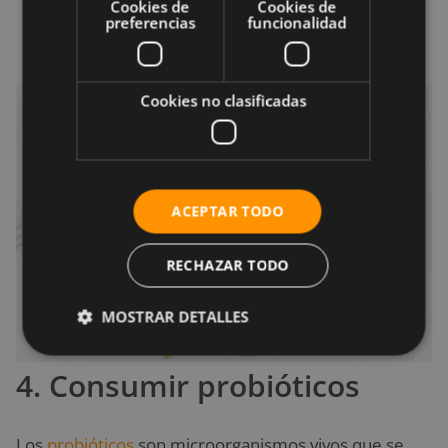
Cookies de
Cookies de
Rocía aceite de oliva en tu pasta, arroz o
preferencias
funcionalidad
verduras.
Cookies no clasificadas
ACEPTAR TODO
RECHAZAR TODO
MOSTRAR DETALLES
4. Consumir probióticos
Los
probióticos
son microorganismos vivos que se