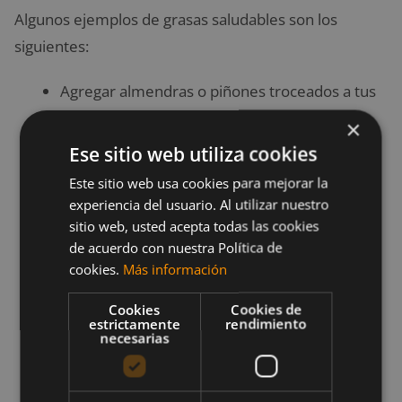
Algunos ejemplos de grasas saludables son los
siguientes:
Agregar almendras o piñones troceados a tus
vegetales cocidos.
×
Mezclar semillas de girasol o nueces en tu
Ese sitio web utiliza cookies
ensalada.
Este sitio web usa cookies para mejorar la
Picar tu avena con nueces o semillas de lino
experiencia del usuario. Al utilizar nuestro
molidas.
sitio web, usted acepta todas las cookies
de acuerdo con nuestra Política de
Sumergir tu manzana en mantequilla de maní
cookies.
Más información
o mantequilla de almendras.
Usar aderezo a base de aceite de oliva en tu
Cookies
Cookies de
estrictamente
rendimiento
ensalada.
necesarias
Agregar aguacate o hummus a tu sándwich,
ensalada o pan tostado.