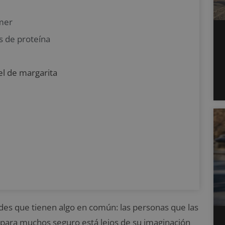
mer
s de proteína
l de margarita
des que tienen algo en común: las personas que las
 para muchos seguro está lejos de su imaginación