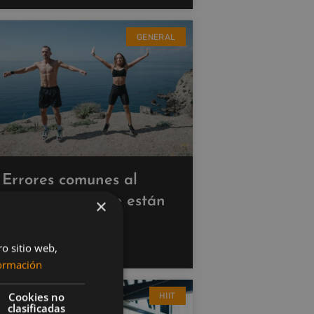
GENERAL
Errores comunes al
hacer cardio que están
×
saboteando tus
resultados
ro sitio web,
ormación
Cookies no
HIIT
clasificadas