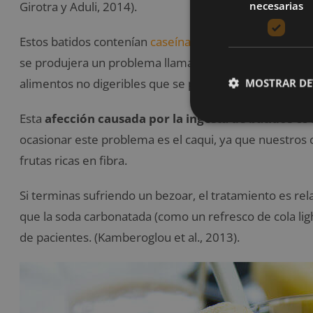
necesarias
Girotra y Aduli, 2014).
Estos batidos contenían
caseína
, una proteína de dige
se produjera un problema llamado
bezoar gástrico
, 
alimentos no digeribles que se pudo formar en el est
MOSTRAR DE
Esta
afección causada por la ingesta de batidos
es 
ocasionar este problema es el caqui, ya que nuestros
frutas ricas en fibra.
Si terminas sufriendo un bezoar, el tratamiento es re
que la soda carbonatada (como un refresco de cola lig
de pacientes. (Kamberoglou et al., 2013).