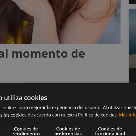
 al momento de
r batidos de proteína
b utiliza cookies
 cookies para mejorar la experiencia del usuario. Al utilizar nuest
oblemas estomacales inesperados. Por ejemplo, un
s las cookies de acuerdo con nuestra Política de cookies.
Más inf
abdominal, náuseas y vómitos. El problema se
Cookies de
Cookies de
Cookies de
 y cuatro batidos de proteína durante el día (Klair,
rendimiento
preferencias
funcionalidad