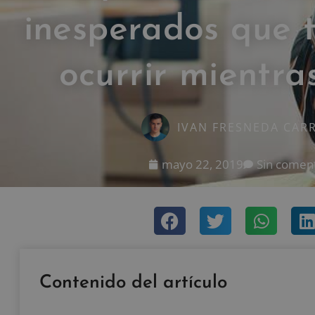
inesperados que 
ocurrir mientra
IVAN FRESNEDA CAR
mayo 22, 2019
Sin coment
Contenido del artículo