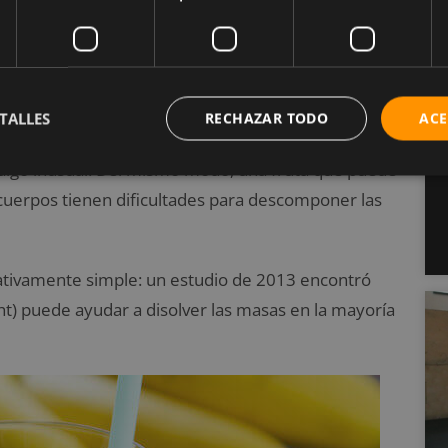
stión lenta que los médicos piensan que llevó a que
los cual es básicamente una masa dura de
ómago.
TALLES
RECHAZAR TODO
ACE
algo inusual. Del mismo modo, una fruta que puede
 cuerpos tienen dificultades para descomponer las
lativamente simple: un estudio de 2013 encontró
ht) puede ayudar a disolver las masas en la mayoría