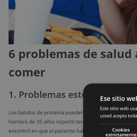
6 problemas de salud
comer
1. Problemas estomacales po
Ese sitio we
Este sitio web usa
Los batidos de proteína pueden ocasionar algunos pr
usted acepta toda
hombre de 35 años reportó tener problemas de dolor 
Cookies
encontró en que el paciente había consumido entre tres
estrictamente