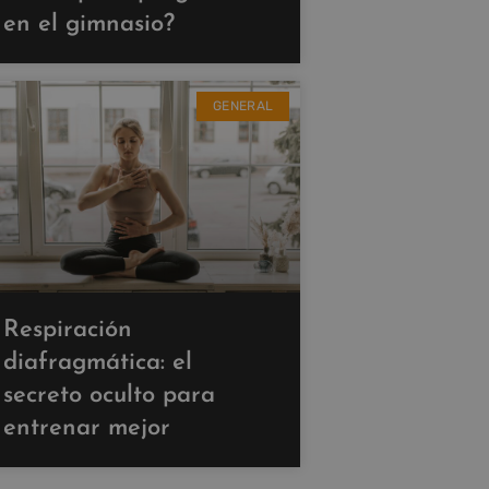
en el gimnasio?
GENERAL
Respiración
diafragmática: el
secreto oculto para
entrenar mejor