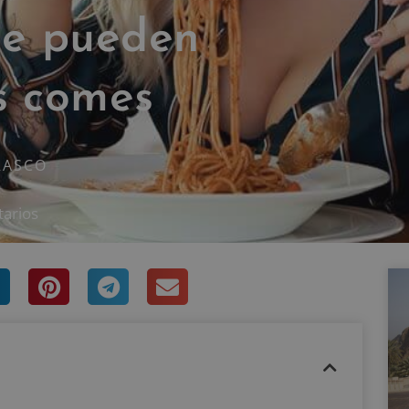
te pueden
s comes
RASCO
arios