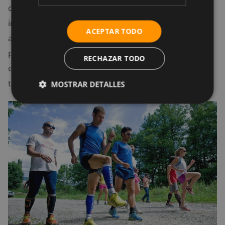
cada cierto tiempo tu actividad física. Si te cansas, es
importante que tomes en cuenta esto y cambiar de
ACEPTAR TODO
aires: hacer ejercicios diferentes nunca te
perjudicará, al contrario, te fortalecerá. Por eso ten
RECHAZAR TODO
en cuenta esta alternativa para seguir adelante con
tus metas.
MOSTRAR DETALLES