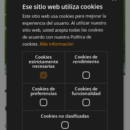
Ese sitio web utiliza cookies
Este sitio web usa cookies para mejorar la
experiencia del usuario. Al utilizar nuestro
sitio web, usted acepta todas las cookies
de acuerdo con nuestra Política de
cookies.
Más información
Cookies
Cookies de
estrictamente
rendimiento
necesarias
4. Varía los ejercicios
Cookies de
Cookies de
preferencias
funcionalidad
continuamente
Cookies no clasificadas
Una forma de contagiarte del ejercicio, es ir variando