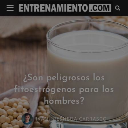
¿Son peligrosos los
fitoestrógenos para los
hombres?
IVAN FRESNEDA CARRASCO