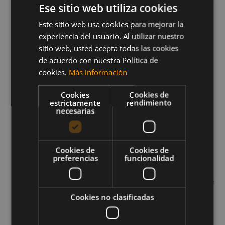
suplementos con resveratrol y quercetina son
Ese sitio web utiliza cookies
útiles para esto.
Este sitio web usa cookies para mejorar la
Control de los niveles de azúcar:
experiencia del usuario. Al utilizar nuestro
especialmente en los casos del resveratrol, el
sitio web, usted acepta todas las cookies
de acuerdo con nuestra Política de
lignano de la linaza y las isoflavonas de la soya.
cookies.
Más información
Reducción el riesgo de cáncer de próstata:
aunque no es del todo seguro, parece que la
Cookies
Cookies de
estrictamente
rendimiento
isoflavona es capaz de reducir el riesgo de
necesarias
cáncer de próstata.
Disminución de los niveles de colesterol: las
Cookies de
Cookies de
isoflavonas de la soya pueden reducir el
preferencias
funcionalidad
colesterol
malo o colesterol LDL.
Reducción de inflamaciones: las isoflavonas de
la soya y el lignano pueden disminuir los
Cookies no clasificadas
niveles de proteína C reactiva, que interviene