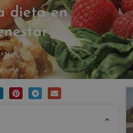
a dieta en
ienestar
RASCO
entarios