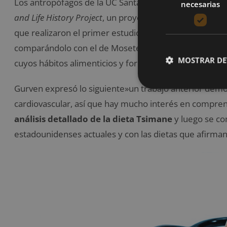
Los antropófagos de la UC Santa Bárbara Thomas Kraf
necesarias
and Life History Project
, un proyecto apoyado por los I
que realizaron el primer estudio sistemático que exa
comparándolo con el de Moseten, una población vecina
MOSTRAR DE
cuyos hábitos alimenticios y formas de vida se ven más
Gurven expresó lo siguiente»un trabajo anterior demo
cardiovascular, así que hay mucho interés en comprend
análisis detallado de la dieta Tsimane
y luego se co
estadounidenses actuales y con las dietas que afirman