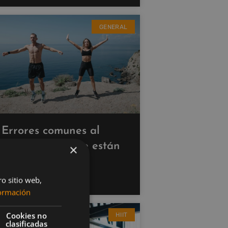
GENERAL
Errores comunes al
hacer cardio que están
×
saboteando tus
resultados
ro sitio web,
ormación
Cookies no
HIIT
clasificadas