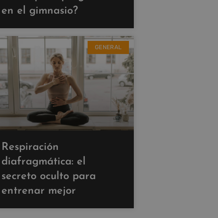
en el gimnasio?
GENERAL
Respiración
diafragmática: el
secreto oculto para
entrenar mejor