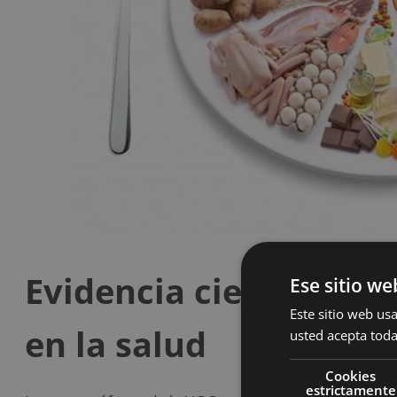
Evidencia científica d
Ese sitio we
Este sitio web usa
en la salud
usted acepta toda
Cookies
estrictamente