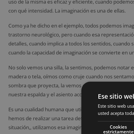
uso de la misma es eficaz y eficiente, cuando podemos
con qué intensidad. La imaginación es una de ellas.
Como ya he dicho en el ejemplo, todos podemos imagin
trastorno neurológico, pero cuando esa representaci
detalles, cuando implica a todos los sentidos, cuando s
cuando la capacidad de imaginación se convierte en un
No solo vemos una silla, la sentimos, podemos notar el
madera o tela, oímos como cruje cuando nos sentamos
sombra que proyecta, la vemos en 3D, percibimos su 
nuestra espalda y el asiento acomoda nuestro cuerpo…
Ese sitio we
Este sitio web usa
Es una cualidad humana que utilizamos a diario, de fo
usted acepta toda
hemos de realizar una tarea determinada, solemos im
Cookies
situación,, utilizamos esa imaginación representada 
estrictamente