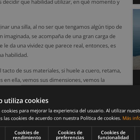
 decidir que habilidad utilizar, en qué momento y
ar una silla, al no ser que tengamos algún tipo de
ón imaginada, se acompaña de una gran carga de
e le da una vividez que parece real, entonces, es
a habilidad.
 tacto de sus materiales, si huele a cuero, retama,
 en ella, vemos sus dimensiones, vemos la
calidez, su comodidad, cómo el respaldo recoge
 Eso es la imaginación como habilidad.
b utiliza cookies
 cookies para mejorar la experiencia del usuario. Al utilizar nuest
rma automatizada, sin darnos casi cuenta. Cuando
s las cookies de acuerdo con nuestra Política de cookies.
Más inf
aginarnos realizándola, es espontáneo. Una vez en
Cookies de
Cookies de
Cookies de
como guía para orientar nuestro comportamiento y
rendimiento
preferencias
funcionalidad