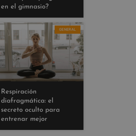
en el gimnasio?
GENERAL
Respiración
diafragmática: el
secreto oculto para
entrenar mejor