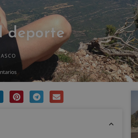
l deporte
RASCO
ntarios