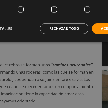
 errónea, la probabilidad de que nuestra actuación
TALLES
RECHAZAR TODO
ACE
cerebro es inexacta, errónea o inadecuada,
 el cerebro se forman unos
“caminos neuronales”
formando unas roderas, como las que se forman en
urológicos tiendan a seguir siempre esa vía. Las
sucede cuando experimentamos un comportamiento
imaginación tiene la capacidad de crear esas
 hayamos orientado.