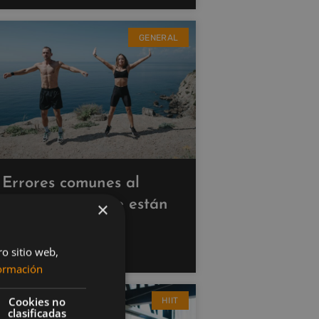
GENERAL
Errores comunes al
hacer cardio que están
×
saboteando tus
resultados
ro sitio web,
ormación
Cookies no
HIIT
clasificadas