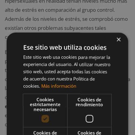
hipersexuales en realidad tenían niveles mucho más
alto de estrés en comparación al grupo control.
Además de los niveles de estrés, se comprobó como
existían otros problemas subyacentes tales
como
depresión
y
trauma infantil
.
×
Ese sitio web utiliza cookies
El exceso de estrés casi siempre se encuentra en
Este sitio web usa cookies para mejorar la
pacientes deprimidos y suicidas, así como en
experiencia del usuario. Al utilizar nuestro
toxicómanos. En los últimos años, la atención se ha
sitio web, usted acepta todas las cookies
de acuerdo con nuestra Política de
centrado en el
trauma infantil
que puede conducir a
cookies.
Más información
la desregulación de los sistemas de estrés en el
cuerpo mediante los llamados
mecanismos
Cookies
Cookies de
estrictamente
rendimiento
epigenéticos
, es decir, la posibilidad de que los
necesarias
entornos psicosociales pueden influir en los genes
que controlan los sistemas.
Cookies de
Cookies de