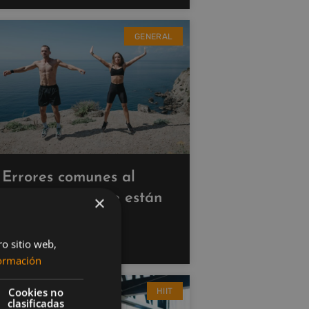
GENERAL
Errores comunes al
hacer cardio que están
×
saboteando tus
resultados
ro sitio web,
ormación
Cookies no
HIIT
clasificadas