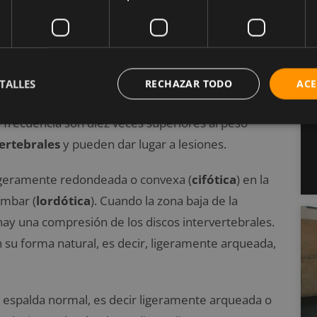
ble a las lesiones. Entre el 85 y el 90% de las
értebras lumbares (L4-L5) y la última vértebra
emos en cuenta la gran fuerza compresiva que
TALLES
RECHAZAR TODO
ACE
ros e inclinamos el tronco hacia delante, los
 frecuencia son diez veces superiores al peso
vertebrales
y pueden dar lugar a lesiones.
ligeramente redondeada o convexa (
cifótica
) en la
umbar (
lordótica
). Cuando la zona baja de la
y una compresión de los discos intervertebrales.
n su forma natural, es decir, ligeramente arqueada,
 la espalda normal, es decir ligeramente arqueada o