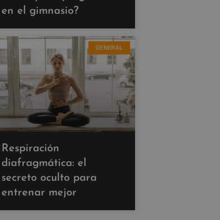
en el gimnasio?
GENERAL
Respiración
diafragmática: el
secreto oculto para
entrenar mejor