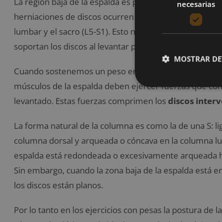
La región baja de la espalda es particularmente vulnera
necesarias
herniaciones de discos ocurren entre las dos últimas v
lumbar y el sacro (L5-S1). Esto no es sorpresa si ten
soportan los discos al levantar pesas.
MOSTRAR DE
Cuando sostenemos un peso en las manos o en los homb
músculos de la espalda deben ejercer fuerzas que con
levantado. Estas fuerzas comprimen los
discos inter
La forma natural de la columna es como la de una S: 
columna dorsal y arqueada o cóncava en la columna l
espalda está redondeada o excesivamente arqueada ha
Sin embargo, cuando la zona baja de la espalda está e
los discos están planos.
Por lo tanto en los ejercicios con pesas la postura de