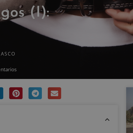
gos (I):
RASCO
ntarios