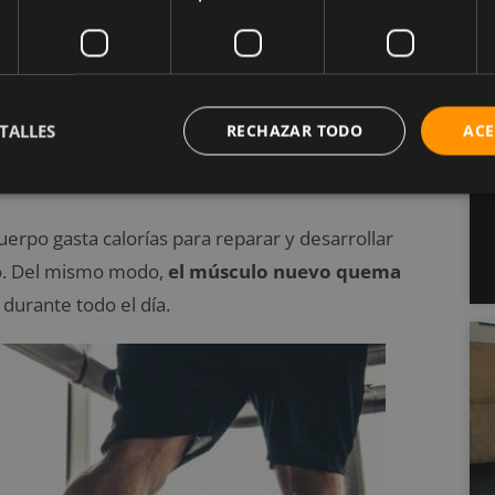
a que ésta
no es una forma efectiva para bajar
 tu metabolismo para conservar energía (calorías).
TALLES
RECHAZAR TODO
ACE
miento por
intervalos de alta
y baja intensidad y
erpo gasta calorías para reparar y desarrollar
io. Del mismo modo,
el músculo nuevo quema
durante todo el día.