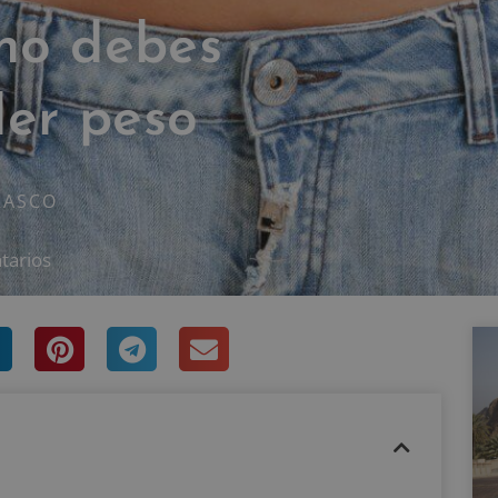
 no debes
der peso
RASCO
tarios