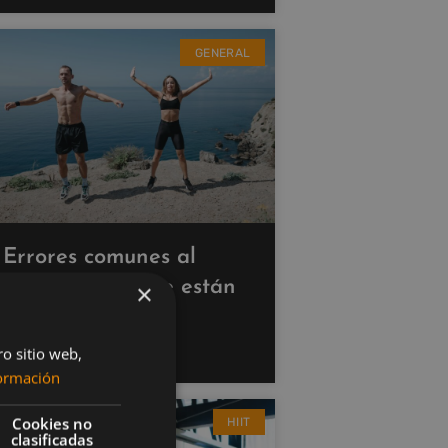
GENERAL
Errores comunes al
hacer cardio que están
×
saboteando tus
resultados
ro sitio web,
ormación
Cookies no
HIIT
clasificadas