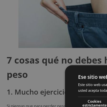
7 cosas qué no debes 
peso
Ese sitio we
Este sitio web usa
1. Mucho ejercicio cardiovasc
usted acepta toda
Cookies
estrictamente
Si piensas que para perder peso debes pasar horas en 