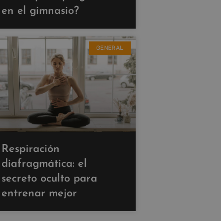
en el gimnasio?
GENERAL
Respiración
diafragmática: el
secreto oculto para
entrenar mejor