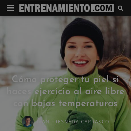
Cómo proteger tu piel si
haces ejercicio al aire libre
con bajas temperaturas
IVAN FRESNEDA CARRASCO