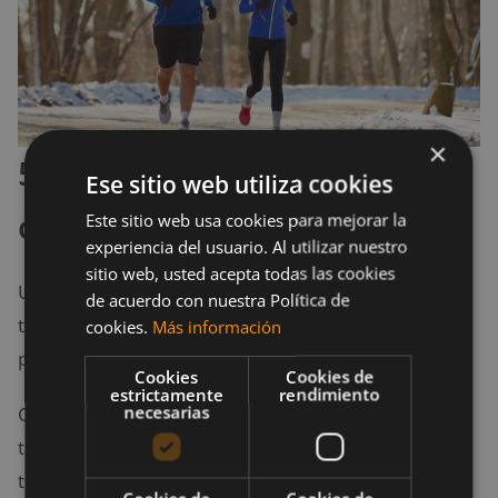
×
5. No te des una ducha
Ese sitio web utiliza cookies
caliente
Este sitio web usa cookies para mejorar la
experiencia del usuario. Al utilizar nuestro
sitio web, usted acepta todas las cookies
Una ducha caliente puede sonar tentador cuando
de acuerdo con nuestra Política de
tienes frío, pero no le brinda ninguno beneficio a tu
cookies.
Más información
piel, más bien la perjudica y la estresa.
Cookies
Cookies de
estrictamente
rendimiento
necesarias
Quienes son expertos en el tema, recomiendan una
temperatura de 30° en la ducha. Esto, al igual que
tomar duchas de aproximadamente 10 minutos,