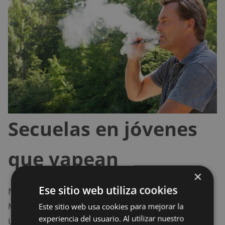
Secuelas en jóvenes
que vapean
×
Ese sitio web utiliza cookies
Nuevas investigaciones realizadas por el profesor de
Medicina Ambiental en el Centro Medico de la
Este sitio web usa cookies para mejorar la
experiencia del usuario. Al utilizar nuestro
Universidad de Rochester, Irfan Rahman, establece