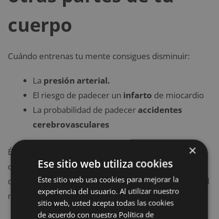
cuerpo
Cuándo entrenas tu mente consigues disminuir:
La
presión arterial.
El riesgo de padecer un
infarto
de miocardio
La probabilidad de padecer
accidentes
cerebrovasculares
×
Ésto sucede porque la meditación posibilita que tu
Ese sitio web utiliza cookies
cuerpo puede regular el flujo de sangre en función
Este sitio web usa cookies para mejorar la
de la cantidad de oxígeno que se esté utilizando en el
experiencia del usuario. Al utilizar nuestro
momento de meditar.
sitio web, usted acepta todas las cookies
de acuerdo con nuestra Política de