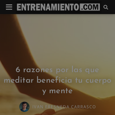
6 razones por las que
meditar beneficia tu cuerpo
y mente
IVAN FRESNEDA CARRASCO