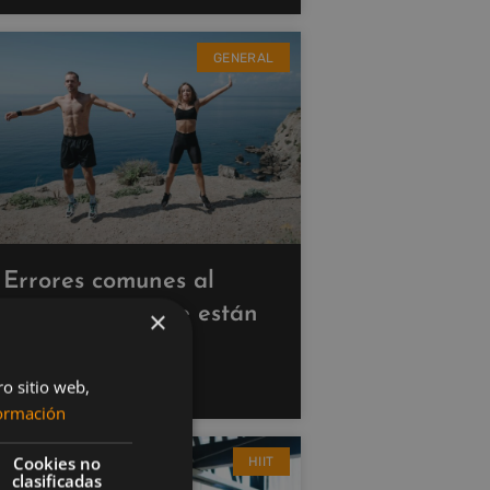
GENERAL
Errores comunes al
hacer cardio que están
×
saboteando tus
resultados
ro sitio web,
ormación
Cookies no
HIIT
clasificadas