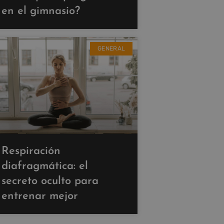
en el gimnasio?
GENERAL
Respiración
diafragmática: el
secreto oculto para
entrenar mejor