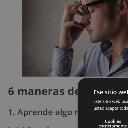
6 maneras de mantene
Ese sitio we
Este sitio web usa
usted acepta toda
1. Aprende algo nuevo y com
Cookies
estrictamente