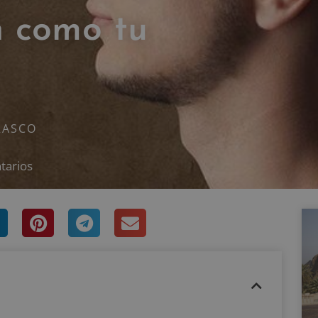
n como tu
RASCO
tarios