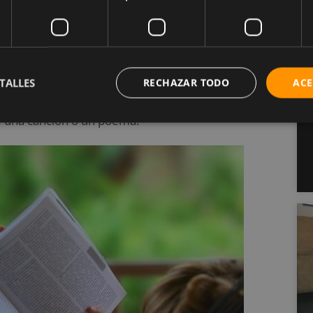
cerebral
, se hace una apología a los circuitos de
ecomienda se basa en la idea de aprender algo
Si es desafiante y frustrante, probablemente sea
TALLES
RECHAZAR TODO
ACE
prender alguna habilidad automotriz, o si no eres
e una canción o un poema.