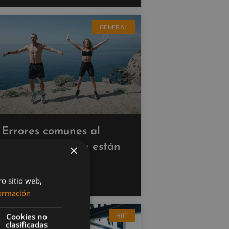
GENERAL
Errores comunes al
hacer cardio que están
×
saboteando tus
resultados
ro sitio web,
ormación
Cookies no
HIIT
clasificadas