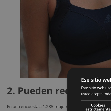
Ese sitio we
2. Pueden reducir el d
Este sitio web usa
usted acepta toda
Cookies
En una encuesta a 1.285 mujeres en la Maratón de Lon
estrictamente