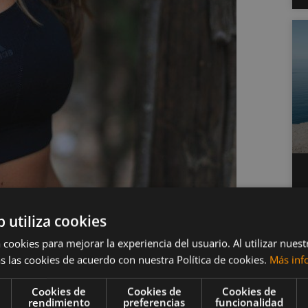
b utiliza cookies
olor de pechos
 cookies para mejorar la experiencia del usuario. Al utilizar nuest
s las cookies de acuerdo con nuestra Política de cookies.
Más inf
Cookies de
Cookies de
Cookies de
dres de 2012, una de cada tres mujeres dijo que
rendimiento
preferencias
funcionalidad