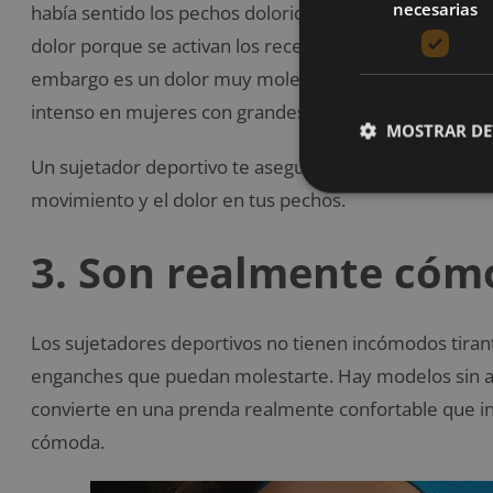
necesarias
había sentido los pechos doloridos. Mientras realizas 
dolor porque se activan los receptores cuando tu piel
embargo es un dolor muy molesto a la hora de realizar
intenso en mujeres con grandes pechos o en aquellas 
MOSTRAR DE
Un sujetador deportivo te asegurará una buena sujeció
movimiento y el dolor en tus pechos.
3. Son realmente cóm
Los sujetadores deportivos no tienen incómodos tira
enganches que puedan molestarte. Hay modelos sin aro
convierte en una prenda realmente confortable que i
cómoda.