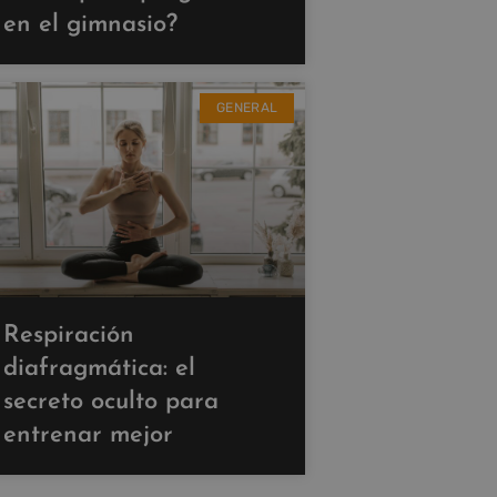
en el gimnasio?
GENERAL
Respiración
diafragmática: el
secreto oculto para
entrenar mejor