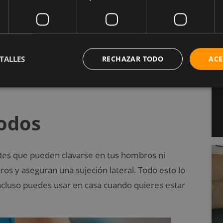
ejercicio tus pechos se mueven y se produce el
 se estira. No se producen daños permanentes, sin
 ejercicio. Este dolor se hace particularmente
que con copas C o D.
TALLES
RECHAZAR TODO
ACE
n mientras realizas ejercicio, reduciendo el
odos
ntes que pueden clavarse en tus hombros ni
s y aseguran una sujeción lateral. Todo esto lo
ncluso puedes usar en casa cuando quieres estar