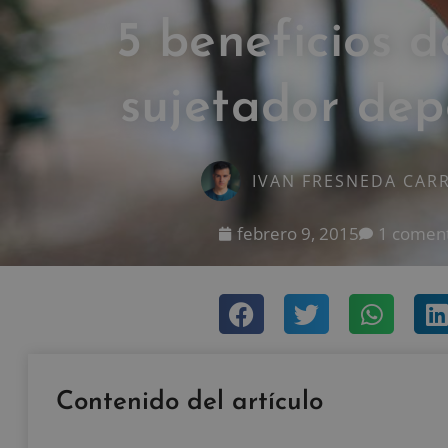
5 beneficios d
sujetador dep
IVAN FRESNEDA CAR
febrero 9, 2015
1 coment
Contenido del artículo