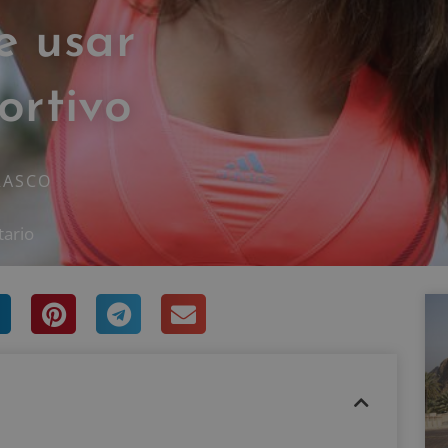
e usar
ortivo
RASCO
ario