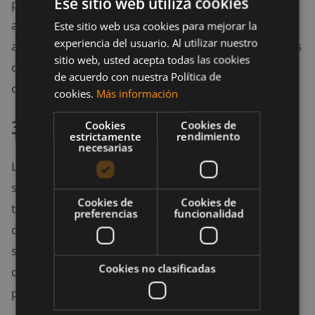
Ese sitio web utiliza cookies
paralelo entre la creatina y el ácido málico para
aumentar más el rendimiento. Lamentablemente
Este sitio web usa cookies para mejorar la
experiencia del usuario. Al utilizar nuestro
aún no hay investigaciones que comparen los efectos
sitio web, usted acepta todas las cookies
de la creatina malato frente a los de monohidrato de
de acuerdo con nuestra Política de
creatina.
cookies.
Más información
3.4 Creatina micronizada
Cookies
Cookies de
estrictamente
rendimiento
necesarias
La creatina micronizada es aquella que ha sido
sometida por un proceso químico para disminuir su
Cookies de
Cookies de
tamaño hasta hacerlo diminuto. El único beneficio
preferencias
funcionalidad
que podría traer es su mejor disolubilidad en el agua;
sin embargo, debemos recordar que en el proceso
Cookies no clasificadas
digestivo el organismo también «microniza» las
partículas de creatina.