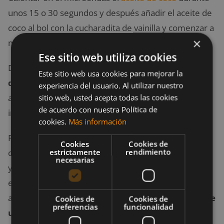
unos 15 o 30 segundos y después añadir el aceite de
coco al bol con la cucharadita de vainilla y comenzar a
×
mezclar.
Ese sitio web utiliza cookies
Después añades la miel
(cuanta más miel, más
Este sitio web usa cookies para mejorar la
dulces quedarán las galletas
). Si deseas, puedes
experiencia del usuario. Al utilizar nuestro
agregar más de los 60 gramos, pero la medida
sitio web, usted acepta todas las cookies
de acuerdo con nuestra Política de
indicada es perfecta.
cookies.
Más información
Por último, debes agregar el bicarbonato sódico y el
Cookies
Cookies de
estrictamente
rendimiento
chocolate triturado para seguir mezclando. La masa
necesarias
ya está lista, ya solo debes armar esferas pequeñas
en la bandeja para hornear que preparaste
anteriormente y llevar las
galletas al horno durante
Cookies de
Cookies de
preferencias
funcionalidad
unos 10 minutos
.