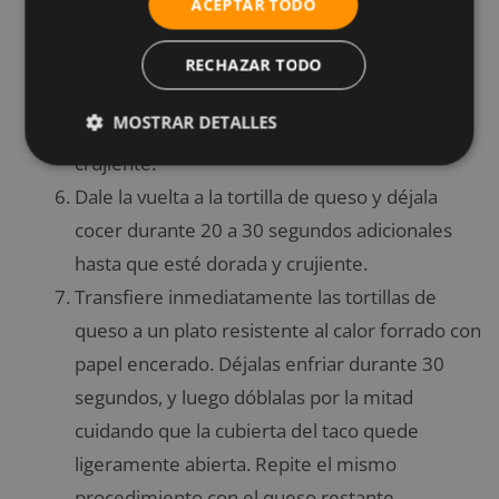
ACEPTAR TODO
rápidamente 1/3 de queso rallado a lo largo
del fondo de la sartén, dejándolo cocer
RECHAZAR TODO
durante 30 a 45 segundos hasta que se haya
MOSTRAR DETALLES
derretido y la parte inferior esté dorada y
crujiente.
Dale la vuelta a la tortilla de queso y déjala
cocer durante 20 a 30 segundos adicionales
hasta que esté dorada y crujiente.
Transfiere inmediatamente las tortillas de
queso a un plato resistente al calor forrado con
papel encerado. Déjalas enfriar durante 30
segundos, y luego dóblalas por la mitad
cuidando que la cubierta del taco quede
ligeramente abierta. Repite el mismo
procedimiento con el queso restante.