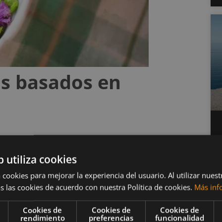
os basados en
b utiliza cookies
 cookies para mejorar la experiencia del usuario. Al utilizar nuest
a leche de vaca
, brindándote muchos más
s las cookies de acuerdo con nuestra Política de cookies.
Más inf
 con 250 ml de cerveza fría junto con el café y
te de encima. Tanto el café como el cacao son de
Cookies de
Cookies de
Cookies de
rendimiento
preferencias
funcionalidad
 para tu organismo.