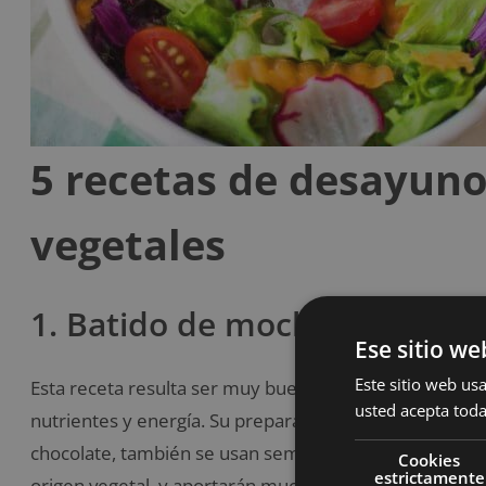
5 recetas de desayun
vegetales
1. Batido de mochaccino
Ese sitio we
Este sitio web usa
Esta receta resulta ser muy buena para
reemplazar l
usted acepta toda
nutrientes y energía. Su preparación es principalmente
chocolate, también se usan semillas de caco en la par
Cookies
estrictamente
origen vegetal, y aportarán muchos nutrientes buenos