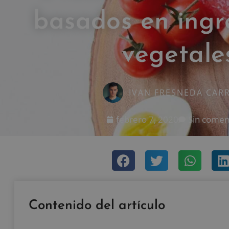
basados en ingr
vegetale
IVAN FRESNEDA CAR
febrero 7, 2020
Sin comen
Contenido del artículo