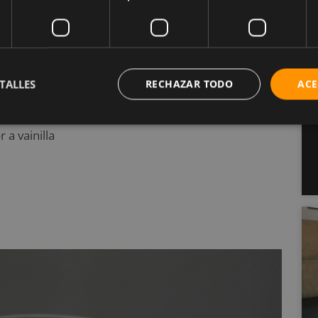
res, añadiendo cacao en polvo y sin azúcar,
ar.
TALLES
RECHAZAR TODO
ACE
 a vainilla