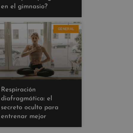
en el gimnasio?
GENERAL
Respiración
diafragmática: el
secreto oculto para
entrenar mejor