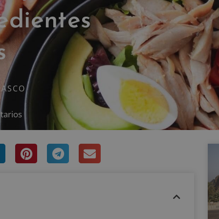
edientes
s
RASCO
tarios