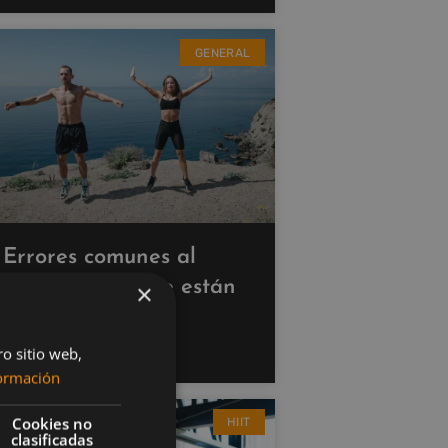
GENERAL
Errores comunes al
hacer cardio que están
×
saboteando tus
resultados
ro sitio web,
ormación
Cookies no
HIIT
clasificadas