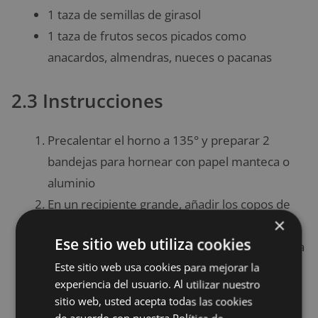
1 taza de semillas de girasol
1 taza de frutos secos picados como
anacardos, almendras, nueces o pacanas
2.3 Instrucciones
Precalentar el horno a 135° y preparar 2
bandejas para hornear con papel manteca o
aluminio
En un recipiente grande, añadir los copos de
×
avena regulares, la avena cortada al acero, los
Ese sitio web utiliza cookies
copos de coco, la canela y sal. Mezclar y dejar a
un lado.
Este sitio web usa cookies para mejorar la
experiencia del usuario. Al utilizar nuestro
Colocar la quinoa en una sartén pequeña y
sitio web, usted acepta todas las cookies
tostarla a temperatura media, revolviendo