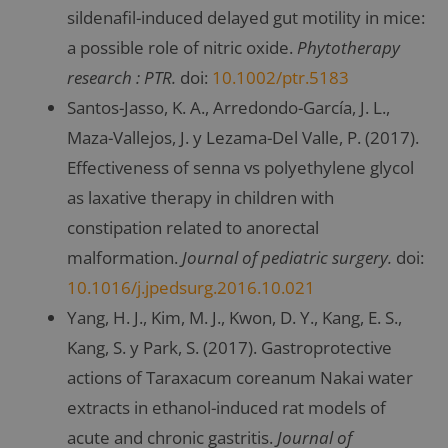
sildenafil-induced delayed gut motility in mice:
a possible role of nitric oxide.
Phytotherapy
research : PTR.
doi:
10.1002/ptr.5183
Santos-Jasso, K. A., Arredondo-García, J. L.,
Maza-Vallejos, J. y Lezama-Del Valle, P. (2017).
Effectiveness of senna vs polyethylene glycol
as laxative therapy in children with
constipation related to anorectal
malformation.
Journal of pediatric surgery.
doi:
10.1016/j.jpedsurg.2016.10.021
Yang, H. J., Kim, M. J., Kwon, D. Y., Kang, E. S.,
Kang, S. y Park, S. (2017). Gastroprotective
actions of Taraxacum coreanum Nakai water
extracts in ethanol-induced rat models of
acute and chronic gastritis.
Journal of