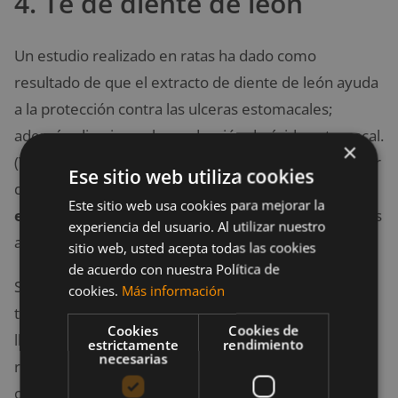
4. Té de diente de león
Un estudio realizado en ratas ha dado como
resultado de que el extracto de diente de león ayuda
a la protección contra las ulceras estomacales;
además, disminuye la producción de ácido estomacal.
×
(Yang et al., 2017). De esta manera, podemos afirmar
Ese sitio web utiliza cookies
que
beber té de diente de león incremente la
Este sitio web usa cookies para mejorar la
estimulación estomacal
, aunque las investigaciones
experiencia del usuario. Al utilizar nuestro
al respecto son limitadas.
sitio web, usted acepta todas las cookies
de acuerdo con nuestra Política de
Si deseas beber un poco solo tienes que combinar 2
cookies.
Más información
tazas de flores de diente de león en 4 tazas de agua,
Cookies
Cookies de
llevar la mezcla a su punto de ebullición y dejarla
estrictamente
rendimiento
necesarias
reposar durante 5-10 minutos antes de filtrarla para
consumirlo.