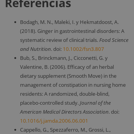
Referencias
Bodagh, M. N., Maleki, I. y Hekmatdoost, A.
(2018). Ginger in gastrointestinal disorders: A
systematic review of clinical trials.
Food Science
and Nutrition
. doi:
10.1002/fsn3.807
Bub, S., Brinckmann, J., Cicconetti, G. y
Valentine, B. (2006). Efficacy of an herbal
dietary supplement (Smooth Move) in the
management of constipation in nursing home
residents: A randomized, double-blind,
placebo-controlled study.
Journal of the
American Medical Directors Association
. doi:
10.1016/j.jamda.2006.06.001
Cappello, G., Spezzaferro, M., Grossi, L.,