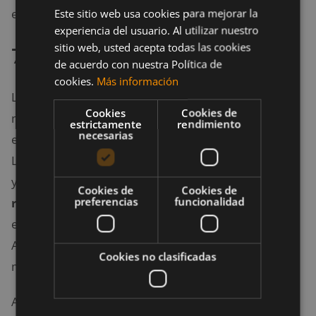
el apetito.
Este sitio web usa cookies para mejorar la
experiencia del usuario. Al utilizar nuestro
sitio web, usted acepta todas las cookies
7. Menta
de acuerdo con nuestra Política de
cookies.
Más información
La
menta
es otra de las mejores infusiones para
Cookies
Cookies de
mantenerte en plena forma, ya que sus beneficios
estrictamente
rendimiento
necesarias
están relacionados directamente con los músculos.
Lo mejor es consumirla después del entrenamiento,
ya que actúa como
antiinflamatorio y facilita la
Cookies de
Cookies de
preferencias
funcionalidad
recuperación muscular
después de una sesión de
entrenamiento o hasta después de una competición.
Además, es una manera de prevenir el agotamiento
Cookies no clasificadas
muscular o la sobrecarga.
A todo esto hay que sumarle que la infusión de