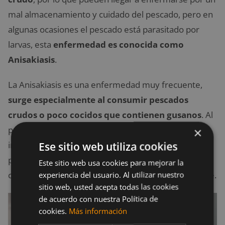
mal almacenamiento y cuidado del pescado, pero en
algunas ocasiones el pescado está parasitado por
larvas, esta
enfermedad es conocida como
Anisakiasis
.
La Anisakiasis es una enfermedad muy frecuente,
surge especialmente al consumir pescados
crudos o poco cocidos que contienen gusanos
. Al
principio se manifiesta con dolores estomacales o
×
incluso por alergias. Se recomienda tomar las
Ese sitio web utiliza cookies
previsiones necesarias antes de consumir atún o
Este sitio web usa cookies para mejorar la
cualquier otro pescado crudo para evitar enfermarse.
experiencia del usuario. Al utilizar nuestro
sitio web, usted acepta todas las cookies
de acuerdo con nuestra Política de
cookies.
Más información