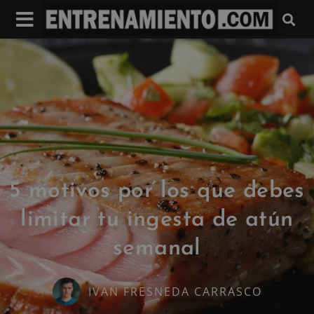
5 motivos por los que debes
limitar tu ingesta de atún
semanal
IVAN FRESNEDA CARRASCO