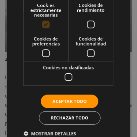
Cookies
Cookies de
estrictamente
rendimiento
necesarias
Cookies de
Cookies de
preferencias
funcionalidad
4. Otros contaminantes
Cookies no clasificadas
La mala manipulación del atún hace que las personas
se enfermen de escombroidosis o por causa de la
contaminación por histamina. Esto ocurre por
ACEPTAR TODO
consumir atún fresco en mal estado. La
histamina
es
una alteración que ocurre cuando un aminoácido
RECHAZAR TODO
presente en el pescado, la histidina, se transforma
(cuando el pescado no ha sido bien manipulado) o
MOSTRAR DETALLES