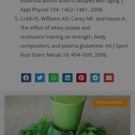
essential amino acids is delayed with aging. J
Appl Physiol 104: 1452–1461, 2008.
Cribb PJ, Williams AD, Carey MF, and Hayes A.
The effect of whey isolate and
resistance training on strength, body
composition, and plasma glutamine. Int J Sport
Nutr Exerc Metab 16: 494–509, 2006.
SUPLEMENTOS