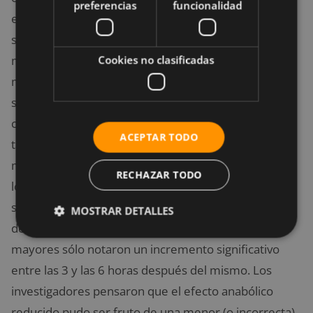
preferencias
funcionalidad
elevadas de aminoácidos esenciales (20 gramos)
sobre la síntesis proteica en 7 sujetos jóvenes (edad
media de 29,7 años) y en 6 sujetos mayores (edad
Cookies no clasificadas
media de 70 años). Ambos grupos completaron 8
series de 10 repeticiones de extensión de rodillas
con 3 minutos de descanso entre series. Después,
ACEPTAR TODO
tanto los indicadores metabólicos como las biopsias
musculares recogidas en los sujetos, revelaron que
RECHAZAR TODO
los sujetos jóvenes incrementaban sus ratios de
síntesis proteica muscular de una a 6 horas después
MOSTRAR DETALLES
del entrenamiento, mientras que los sujetos
mayores sólo notaron un incremento significativo
entre las 3 y las 6 horas después del mismo. Los
investigadores pensaron que el efecto anabólico
reducido pudo ser fruto de una menor (o incorrecta)