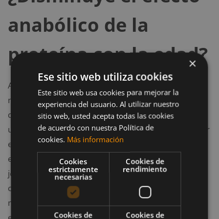
anabólico de la
proteína con la edad?
×
Ese sitio web utiliza cookies
A partir de los 30 años se produce una pérdida de la
Este sitio web usa cookies para mejorar la
masa muscular de aproximadamente un 5% por
experiencia del usuario. Al utilizar nuestro
década. Aunque el entrenamiento con pesas supone
sitio web, usted acepta todas las cookies
de acuerdo con nuestra Política de
un gran estímulo para ganar masa muscular y reducir
cookies.
Más información
este efecto de pérdida de la misma con la edad, su
efecto es menor en comparación con sujetos
Cookies
Cookies de
estrictamente
rendimiento
jóvenes. Además, dosis bajas de aminoácidos
necesarias
consiguen ratios de síntesis proteica muscular
menores en sujetos mayores que en los jóvenes. Un
Cookies de
Cookies de
estudio reciente comparó los efectos de dosis