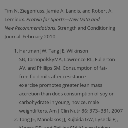
Tim N. Ziegenfuss, Jamie A. Landis, and Robert A.
Lemieux.
Protein for Sports—New Data and
New Recommendations
. Strength and Conditioning
Journal. February 2010.
Hartman JW, Tang JE, Wilkinson
SB, TarnopolskyMA, Lawrence RL, Fullerton
AV, and Phillips SM. Consumption of fat-
free fluid milk after resistance
exercise promotes greater lean mass
accretion than does consumption of soy or
carbohydrate in young, novice, male
weightlifters. Am J Clin Nutr 86: 373–381, 2007
Tang JE, Manolakos JJ, Kujbida GW, Lysecki PJ,
Moore DR, and Phillips SM. Minimal whey