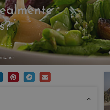
realmente
s?
RASCO
entarios