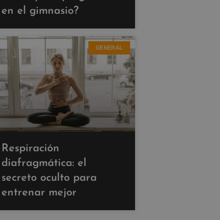
en el gimnasio?
GENERAL
Respiración
diafragmática: el
secreto oculto para
entrenar mejor