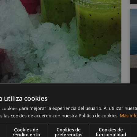
imentos saludables
b utiliza cookies
s rutinas
 cookies para mejorar la experiencia del usuario. Al utilizar nuest
s las cookies de acuerdo con nuestra Política de cookies.
Más inf
Cookies de
Cookies de
Cookies de
 como saludables
que pueden ser igual o más
rendimiento
preferencias
funcionalidad