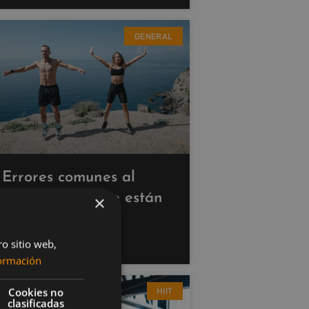
GENERAL
Errores comunes al
hacer cardio que están
×
saboteando tus
resultados
ro sitio web,
ormación
Cookies no
HIIT
clasificadas