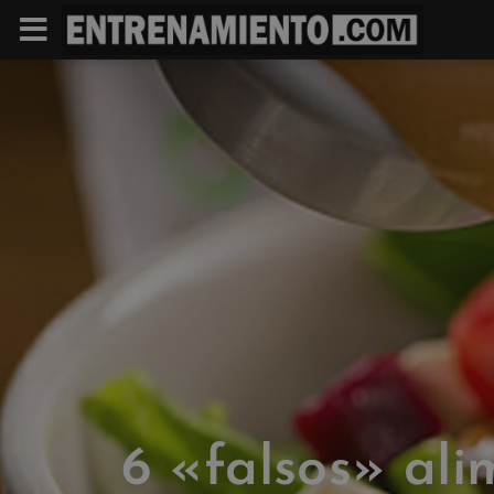
6 «falsos» ali