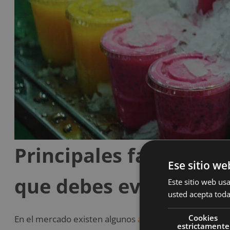
Principales falsos al
Ese sitio we
que debes evitar en tu
Este sitio web usa
usted acepta toda
Cookies
En el mercado existen algunos
alimentos etiquetados
estrictamente