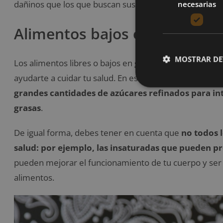
dañinos que los que buscan sustituir.
necesarias
Alimentos bajos en grasas
MOSTRAR DE
Los alimentos libres o bajos en grasas suelen ser co
ayudarte a cuidar tu salud. En este sentido,
estos fal
grandes cantidades de azúcares refinados para int
grasas
.
De igual forma, debes tener en cuenta que
no todos 
salud: por ejemplo, las insaturadas que pueden p
pueden mejorar el funcionamiento de tu cuerpo y ser
alimentos.