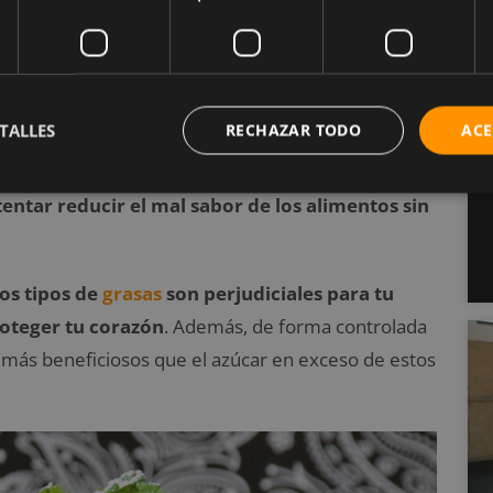
TALLES
RECHAZAR TODO
ACE
nsiderados como una opción saludable que puede
sos alimentos saludables pueden contener
entar reducir el mal sabor de los alimentos sin
los tipos de
grasas
son perjudiciales para tu
roteger tu corazón
. Además, de forma controlada
 más beneficiosos que el azúcar en exceso de estos