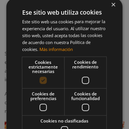
×
Ese sitio web utiliza cookies
Manejar a alta velocidad.
Tener relaciones sexuales.
Este sitio web usa cookies para mejorar la
experiencia del usuario. Al utilizar nuestro
Escuchar música que nos guste.
sitio web, usted acepta todas las cookies
Beber té verde.
de acuerdo con nuestra Política de
cookies.
Más información
Si bien estos hábitos generan un cambio químico en
el cerebro, no se trata de algo irreversible, ni vienen
Cookies
Cookies de
estrictamente
rendimiento
acompañadas de otras sustancias que aumenten el
necesarias
impacto como sí sucede con las drogas fuertes.
Así pues, al descartar la adicción al azúcar como algo
Cookies de
Cookies de
preferencias
funcionalidad
químico, hay otro factor a considerar: la
responsabilidad como consumidor.
Cookies no clasificadas