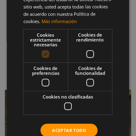
Altos niveles de colesterol LDL
“malo” y
sitio web, usted acepta todas las cookies
triglicéridos.
de acuerdo con nuestra Política de
cookies.
Más información
Enfermedades cardíacas: ciertos estudios han
concluido que menos de 3000mg de sodio al
Cookies
Cookies de
estrictamente
rendimiento
día incrementan este riesgo.
necesarias
Aumento de la resistencia a la insulina.
Diabetes de tipo 2
Aumento del riesgo de sufrir cáncer de
Cookies de
Cookies de
preferencias
funcionalidad
estómago.
Cookies no clasificadas
ACEPTAR TODO