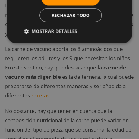
Las autoridades europeas de salud pública
recomiendan la
ingesta de 70 g diarios de carne
, ya
RECHAZAR TODO
que es necesaria para el crecimiento, mantenimiento
MOSTRAR DETALLES
y reparación de los tejidos corporales.
La carne de vacuno aporta los 8 aminoácidos que
requieren los adultos y los 9 que necesitan los niños.
En este sentido, hay que destacar que
la carne de
vacuno más digerible
es la de ternera, la cual puede
prepararse de diferentes maneras y ser añadida a
diferentes
recetas
.
No obstante, hay que tener en cuenta que la
composición nutricional de la carne puede variar en
función del tipo de pieza que se consuma, la edad del
animal en el momento de ser sacrificado y la