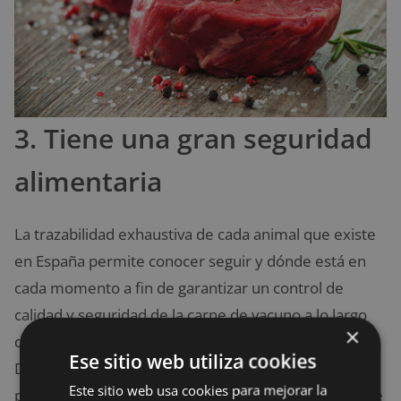
3. Tiene una gran seguridad
alimentaria
La trazabilidad exhaustiva de cada animal que existe
en España permite conocer seguir y dónde está en
cada momento a fin de garantizar un control de
calidad y seguridad de la carne de vacuno a lo largo
×
de todo el proceso de producción y comercialización.
Ese sitio web utiliza cookies
De este modo, el consumidor puede sentirse
Este sitio web usa cookies para mejorar la
plenamente seguro de que está ingiriendo un tipo de