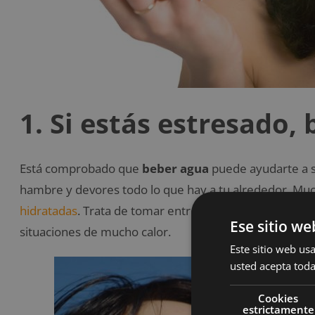
1. Si estás estresado,
Está comprobado que
beber agua
puede ayudarte a s
hambre y devores todo lo que hay a tu alrededor. Mu
hidratadas
. Trata de tomar entre 6 y 8 vasos de agua 
Ese sitio we
situaciones de mucho calor.
Este sitio web usa
usted acepta toda
Cookies
estrictamente