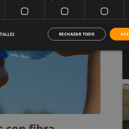
TALLES
RECHAZAR TODO
ACE
 con fibra