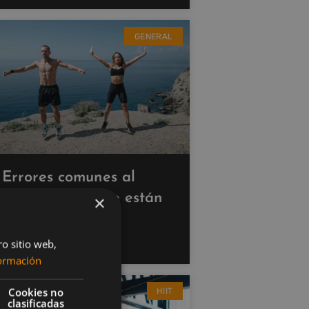
GENERAL
Errores comunes al
hacer cardio que están
×
saboteando tus
resultados
ro sitio web,
ormación
Cookies no
HIIT
clasificadas