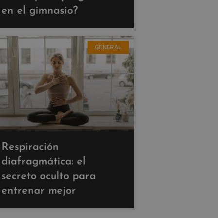
en el gimnasio?
GENERAL
Respiración
diafragmática: el
secreto oculto para
entrenar mejor