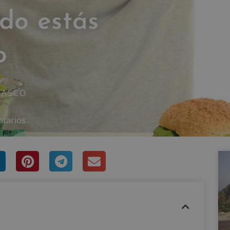
do estás
o
RASCO
tarios