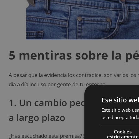
5 mentiras sobre la p
A pesar que la evidencia los contradice, son varios los
día a día incluso por gente de tu entorno.
Ese sitio we
1. Un cambio pequeño de háb
Este sitio web usa
a largo plazo
usted acepta toda
Cookies
¿Has escuchado esta premisa? Seguro que sí, porque s
estrictamente