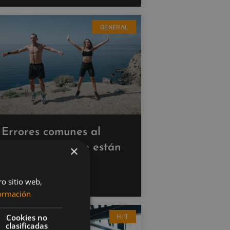
GENERAL
Errores comunes al
hacer cardio que están
×
saboteando tus
resultados
ro sitio web,
ormación
Cookies no
HIIT
clasificadas