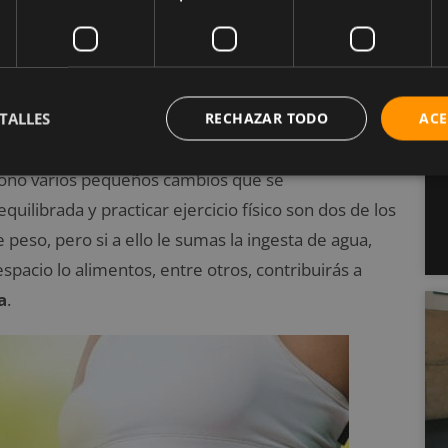
una pequeña caminata diaria o reducir las
kilos de más, como mucho te ayudarán a mantener
TALLES
RECHAZAR TODO
ACE
ísono varios pequeños cambios que se
ilibrada y practicar ejercicio físico son dos de los
eso, pero si a ello le sumas la ingesta de agua,
spacio lo alimentos, entre otros, contribuirás a
a
.