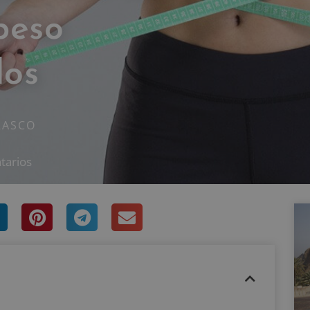
peso
dos
RASCO
tarios