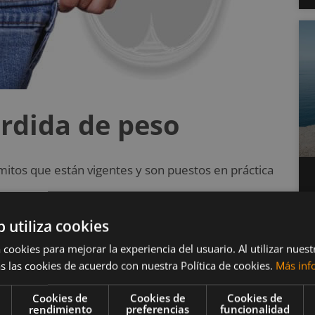
érdida de peso
 mitos que están vigentes y son puestos en práctica
b utiliza cookies
ito equivale a perder peso
 cookies para mejorar la experiencia del usuario. Al utilizar nuest
s las cookies de acuerdo con nuestra Política de cookies.
Más inf
Cookies de
Cookies de
Cookies de
e ha convertido en un consejo común y reiterativo,
rendimiento
preferencias
funcionalidad