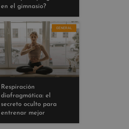
en el gimnasio?
GENERAL
Respiración
diafragmática: el
secreto oculto para
entrenar mejor