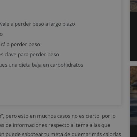
ale a perder peso a largo plazo
so
ará a perder peso
es clave para perder peso
ues una dieta baja en carbohidratos
le”, pero esto en muchos casos no es cierto, por lo
as de informaciones respecto al tema a las que
ón puede sabotear tu meta de quemar más calorías