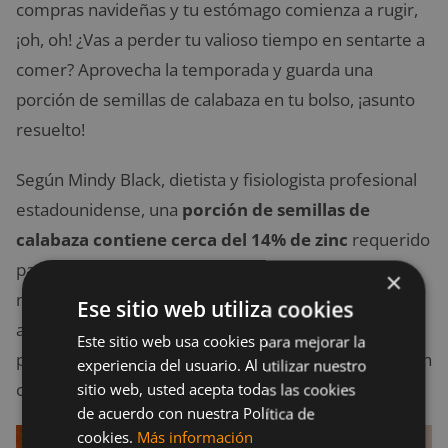
compras navideñas y tu estómago comienza a rugir,
¡oh, oh! ¿Vas a perder tu valioso tiempo en sentarte a
comer? Aprovecha la temporada y guarda una
porción de semillas de calabaza en tu bolso, ¡asunto
resuelto!
Según Mindy Black, dietista y fisiologista profesional
estadounidense, una
porción de semillas de
calabaza contiene cerca del 14% de zinc
requerido
para tu dieta diaria. Puedes comerlas secas, al
×
natural, o tostarlas con una pizca de sal marina y
Ese sitio web utiliza cookies
aceite de oliva para tus ensaladas favoritas. Además,
Este sitio web usa cookies para mejorar la
puedes aprovecharlas como topping crujiente bajo en
experiencia del usuario. Al utilizar nuestro
calorías.
sitio web, usted acepta todas las cookies
de acuerdo con nuestra Política de
cookies.
Más información