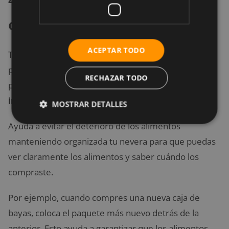
orden
ACEPTAR TODO
Tener una nevera bien abastecida puede ser bueno,
pero una nevera demasiado llena puede ser
RECHAZAR TODO
perjudicial cuando se trata del desecho y
gasto
innecesario de dinero en comida
.
MOSTRAR DETALLES
Ayuda a evitar el deterioro de los alimentos
manteniendo organizada tu nevera para que puedas
ver claramente los alimentos y saber cuándo los
compraste.
Por ejemplo, cuando compres una nueva caja de
bayas, coloca el paquete más nuevo detrás de la
anterior. Esto ayuda a garantizar que los alimentos