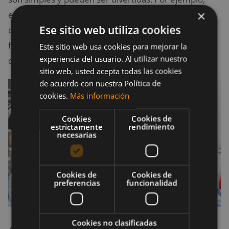
×
enlatar un exceso de manzanas maduras y
Ese sitio web utiliza cookies
convertirlas en compota o encurtir zanahorias
frescas, te proporcionará un tratamiento delicioso y
Este sitio web usa cookies para mejorar la
experiencia del usuario. Al utilizar nuestro
duradero que incluso los niños disfrutarán.
sitio web, usted acepta todas las cookies
de acuerdo con nuestra Política de
cookies.
Más información
Cookies
Cookies de
estrictamente
rendimiento
necesarias
Cookies de
Cookies de
preferencias
funcionalidad
Cookies no clasificadas
4. Mantén la nevera en