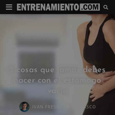
5 cosas que jamás debes
hacer con el estómago
vacío
IVAN FRESNEDA CARRASCO