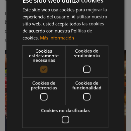
Ese sitio web utiliza cookies
Este sitio web usa cookies para mejorar la
Los snacks saludables deben proporcionar un
experiencia del usuario. Al utilizar nuestro
balance de proteínas, grasas y carbohidratos para
sitio web, usted acepta todas las cookies
que sean capaces de mantenerte satisfecho durante
de acuerdo con nuestra Política de
cookies.
Más información
unas pocas horas.
Cookies
Cookies de
estrictamente
rendimiento
necesarias
Cookies de
Cookies de
preferencias
funcionalidad
Cookies no clasificadas