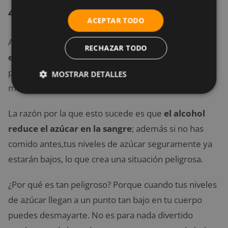
4. Tomar alcohol
ACEPTAR TODO
Algunas personas imprudentes toman
alcohol con
RECHAZAR TODO
el estómago vacío
para sentirlo con mayor rapidez,
pero para ti esto no solo significará sensaciones de
MOSTRAR DETALLES
mareos, sino una mala experiencia el día siguiente.
La razón por la que esto sucede es que
el alcohol
reduce el azúcar en la sangre
; además si no has
comido antes,tus niveles de azúcar seguramente ya
estarán bajos, lo que crea una situación peligrosa.
¿Por qué es tan peligroso? Porque cuando tus niveles
de azúcar llegan a un punto tan bajo en tu cuerpo
puedes desmayarte. No es para nada divertido