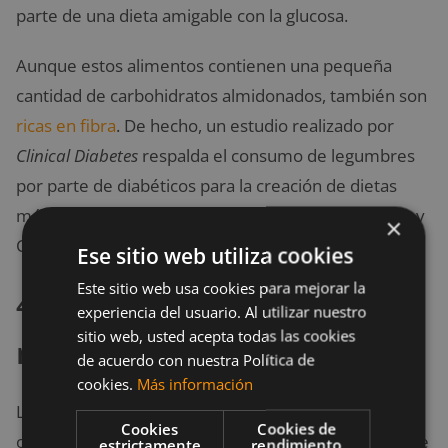
parte de una dieta amigable con la glucosa.
Aunque estos alimentos contienen una pequeña
cantidad de carbohidratos almidonados, también son
ricas en fibra
. De hecho, un estudio realizado por
Clinical Diabetes
respalda el consumo de legumbres
por parte de diabéticos para la creación de dietas
más saludables y basadas en plantas (Polak, Phillips y
×
Campbell, 2015).
Ese sitio web utiliza cookies
Este sitio web usa cookies para mejorar la
4. Frutos secos y
experiencia del usuario. Al utilizar nuestro
sitio web, usted acepta todas las cookies
mantequilla de frutos secos
de acuerdo con nuestra Política de
cookies.
Más información
Los frutos secos son altamente beneficiosas para tu
Cookies
Cookies de
organismo. Aunque posean una pequeña cantidad de
estrictamente
rendimiento