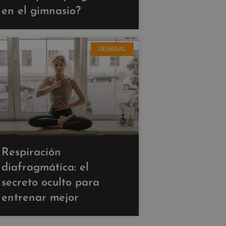
en el gimnasio?
GENERAL
Respiración
diafragmática: el
secreto oculto para
entrenar mejor