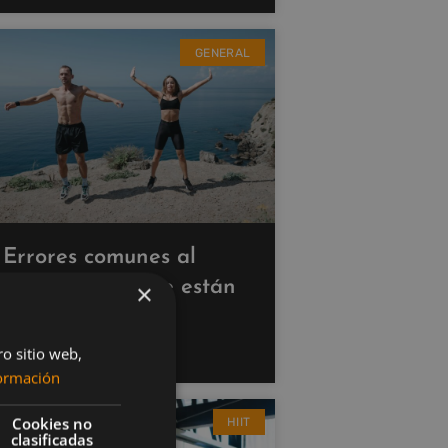
GENERAL
Errores comunes al
hacer cardio que están
×
saboteando tus
resultados
ro sitio web,
ormación
Cookies no
HIIT
clasificadas