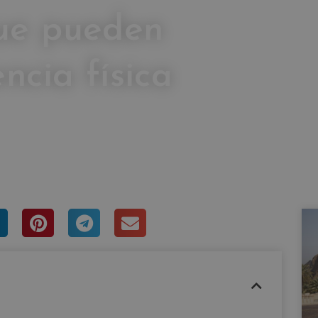
que pueden
encia física
RASCO
entarios