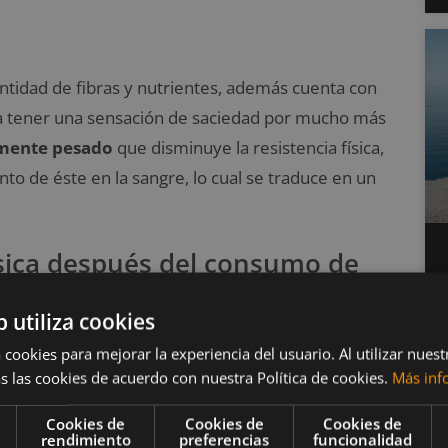
ntidad de fibras y nutrientes, además cuenta con
a tener una sensación de saciedad por mucho más
amente pesado
que disminuye la resistencia física,
to de éste en la sangre, lo cual se traduce en un
ísica después del consumo de
b utiliza cookies
 cookies para mejorar la experiencia del usuario. Al utilizar nuest
 mantequilla o
semillas chía
a la
s las cookies de acuerdo con nuestra Política de cookies.
Más inf
esistencia que ésta produce.
Cookies de
Cookies de
Cookies de
rendimiento
preferencias
funcionalidad