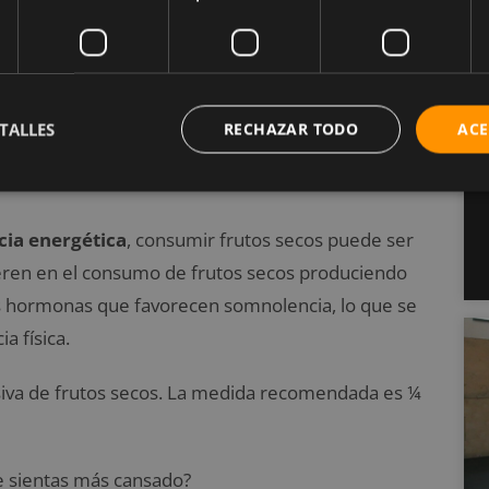
beneficios para el organismo, entre los que se
TALLES
RECHAZAR TODO
ACE
educir el riesgo de padecer de Alzheimer y ayudar a
cia energética
, consumir frutos secos puede ser
ren en el consumo de frutos secos produciendo
 hormonas que favorecen somnolencia, lo que se
a física.
cesiva de frutos secos. La medida recomendada es ¼