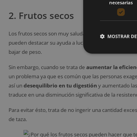
necesarias
2. Frutos secos
Los frutos secos son muy saludables y tienen muchos 
MOSTRAR DE
pueden destacar su ayuda a luchar contra el cáncer, r
bajar de peso.
Sin embargo, cuando se trata de
aumentar la eficien
un problema ya que es común que las personas exage
así un
desequilibrio en tu digestión
y aumentado las
traduce en una disminución significativa de la resistenci
Para evitar ésto, trata de no ingerir una cantidad ex
de taza.