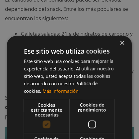
dependiendo del snack. Entre los más populares se
encuentran los siguientes:
Galletas saladas: 21 g de hidratos de carbono y
×
1 g de fibra.
Ese sitio web utiliza cookies
Pretzels: 22 g de hidratos de carbono y 1 g de
Este sitio web usa cookies para mejorar la
fibra.
experiencia del usuario. Al utilizar nuestro
Galletas de fibra: 21 g de hidratos de carbono y
sitio web, usted acepta todas las cookies
1 g de fibra.
de acuerdo con nuestra Política de
cookies.
Más información
Si buscas una
merienda para pacientes con
Cookies
Cookies de
diabetes
, escoge verduras bajas en carbohidratos y
estrictamente
rendimiento
necesarias
proteínas para alimentarte entre comidas.
Cookies de
Cookies de