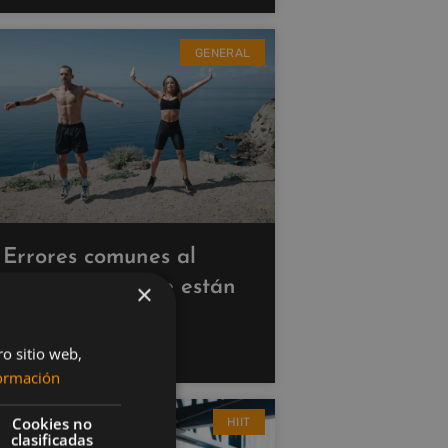
GENERAL
Errores comunes al
hacer cardio que están
×
saboteando tus
resultados
ro sitio web,
ormación
Cookies no
HIIT
clasificadas