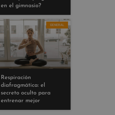
en el gimnasio?
GENERAL
Respiración
diafragmática: el
secreto oculto para
entrenar mejor