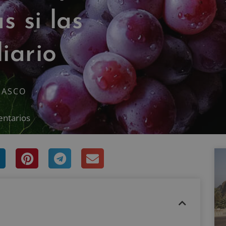
s si las
iario
RASCO
entarios