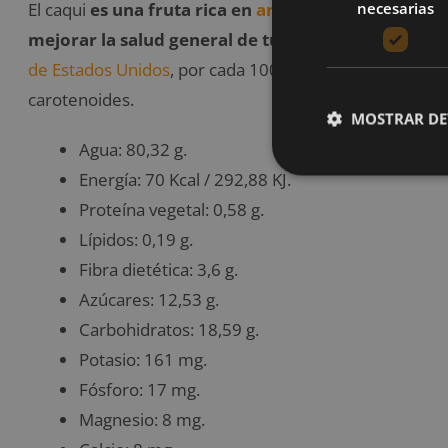
necesarias
El caqui
es una fruta rica en
antioxidantes
y compue
mejorar la salud general de tu cuerpo
. En este sen
de Estados Unidos
, por cada 100 g de caqui puedes 
carotenoides.
MOSTRAR DE
Agua: 80,32 g.
Energía: 70 Kcal / 292,88 KJ.
Proteína vegetal: 0,58 g.
Lípidos: 0,19 g.
Fibra dietética: 3,6 g.
Azúcares: 12,53 g.
Carbohidratos: 18,59 g.
Potasio: 161 mg.
Fósforo: 17 mg.
Magnesio: 8 mg.