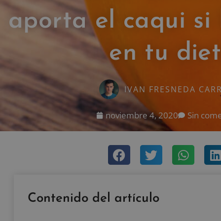
aporta el caqui si 
en tu die
IVAN FRESNEDA CAR
noviembre 4, 2020
Sin come
Contenido del artículo