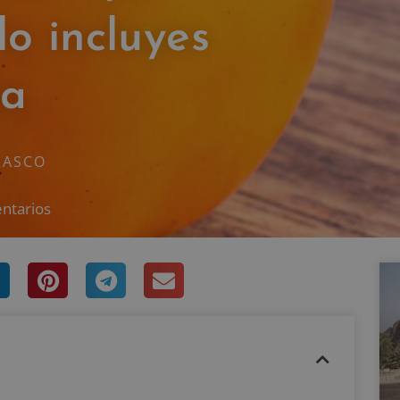
lo incluyes
ta
RASCO
ntarios