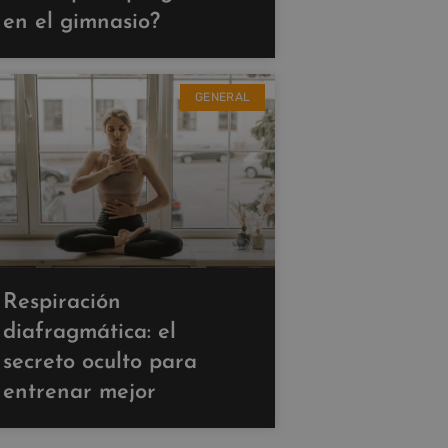
en el gimnasio?
GENERAL
Respiración
diafragmática: el
secreto oculto para
entrenar mejor