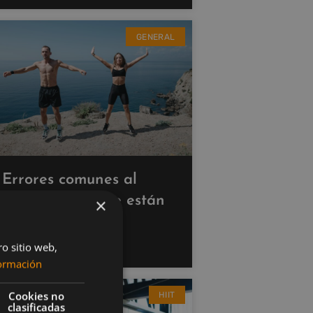
GENERAL
Errores comunes al
hacer cardio que están
×
saboteando tus
resultados
ro sitio web,
ormación
Cookies no
HIIT
clasificadas